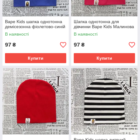
Варе Kids шапка однотонна
Шапка однотонна для
демісезонна фіолетово-синій
дівчинки Варе Kids Малинова
В наявності
В наявності
97
97
₴
₴
Купити
Купити
Варе Kids шапка дитячий