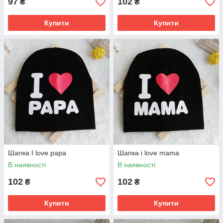
97
102
₴
₴
Купити
Купити
Шапка I love papa
Шапка i love mama
В наявності
В наявності
102
102
₴
₴
Купити
Купити