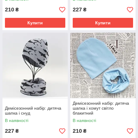
210
227
₴
₴
Купити
Купити
Демісезонний набір: дитяча
Демісезонний набір: дитяча
шапка і хомут світло
шапка і снуд
блакитний
В наявності
В наявності
227
210
₴
₴