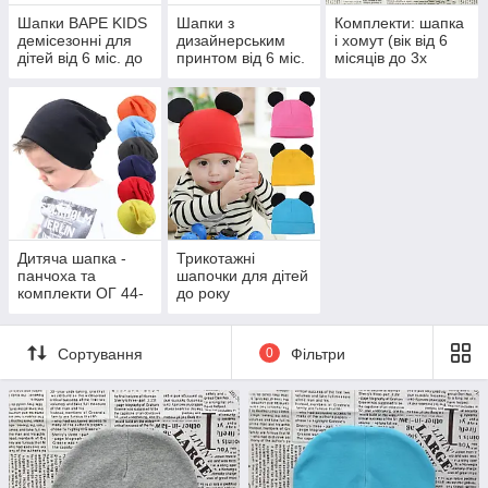
Шапки ВАРЕ KIDS
Шапки з
Комплекти: шапка
демісезонні для
дизайнерським
і хомут (вік від 6
дітей від 6 міс. до
принтом від 6 міс.
місяців до 3х
3-х років
до 3-х років
років)
Дитяча шапка -
Трикотажні
панчоха та
шапочки для дітей
комплекти ОГ 44-
до року
50 см
Сортування
0
Фільтри