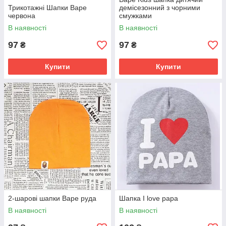
Трикотажні Шапки Варе
демісезонний з чорними
червона
смужками
В наявності
В наявності
97
97
₴
₴
Купити
Купити
2-шарові шапки Варе руда
Шапка I love papa
В наявності
В наявності