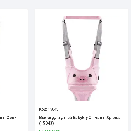
15045
сті Сови
Віжки для дітей Babykly Сітчасті Хрюша
(15043)