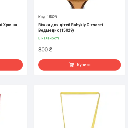
15029
ьні Хрюша
Віжки для дітей Babykly Сітчасті
Ведмедик (15029)
В наявності
800 ₴
Купити