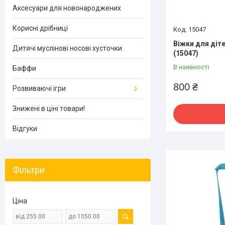
Аксесуари для новонароджених
Корисні дрібниці
15047
Віжки для діте
Дитячі муслінові носові хусточки
(15047)
В наявності
Баффи
800 ₴
Розвиваючі ігри
Знижені в ціні товари!
Відгуки
Фільтри
Ціна