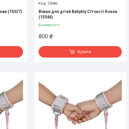
15046
ови (15027)
Віжки для дітей Babykly Сітчасті Коала
(15046)
В наявності
800 ₴
Купити