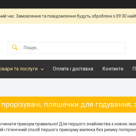
чий час. Замовлення та повідомлення будуть оброблені з 09:30 най
овари та послуги
Оплата і доставка
Контакти
П
 прорізувачі, пляшечки для годування, 
очинати прикорм правильно! Для першого знайомства з новою їж
 і гігієнічний спосіб першого прикорму малюка без ризику поперхн