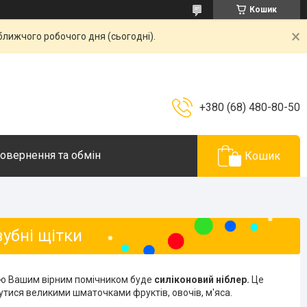
Кошик
ближчого робочого дня (сьогодні).
+380 (68) 480-80-50
овернення та обмін
Кошик
зубні щітки
ею Вашим вірним помічником буде
силіконовий ніблер.
Це
утися великими шматочками фруктів, овочів, м'яса.