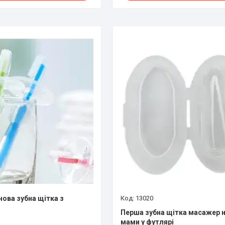
нова зубна щітка з
13020
Перша зубна щітка масажер н
мами у футлярі