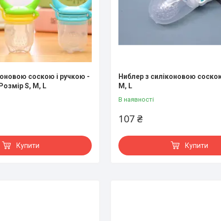
коновою соскою і ручкою -
Ниблер з силіконовою соскою
озмір S, M, L
M, L
В наявності
107 ₴
Купити
Купити