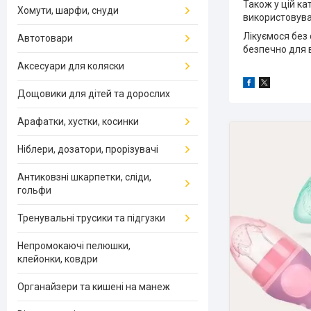
Також у цій ка
Хомути, шарфи, снуди
використовуват
Лікуємося без 
Автотовари
безпечно для 
Аксесуари для коляски
Дощовики для дітей та дорослих
Арафатки, хустки, косинки
Ніблери, дозатори, прорізувачі
Антиковзні шкарпетки, сліди,
гольфи
Тренувальні трусики та підгузки
Непромокаючі пелюшки,
клейонки, ковдри
Органайзери та кишені на манеж