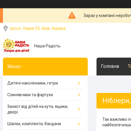
Зараз у компанії неробо
просп. Науки 35, Київ, Україна
Наша Радість
Головна
Т
Дитячі наколінники, гетри
Слинявчики та фартухи
Ніблери,
Захист від дітей на кути, ящики,
двері
Так важливо п
Шапки, комплекти, бандани
найбезпечніший