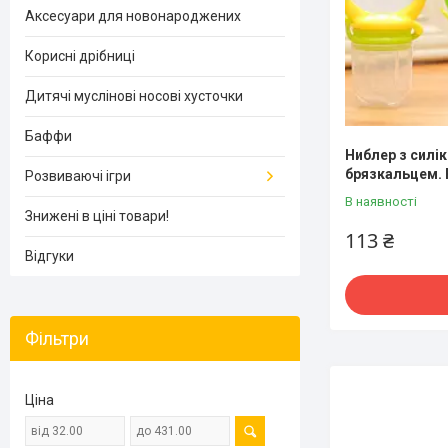
Аксесуари для новонароджених
Корисні дрібниці
Дитячі муслінові носові хусточки
Баффи
Ниблер з силі
брязкальцем. Р
Розвиваючі ігри
В наявності
Знижені в ціні товари!
113 ₴
Відгуки
Фільтри
Ціна