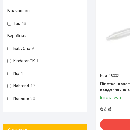
В наявності
Так
43
Виробник
BabyOno
9
KinderenOK
1
Nip
4
13002
Піпетка-дозат
Nobrand
17
введення ліків
В наявності
Noname
30
62 ₴