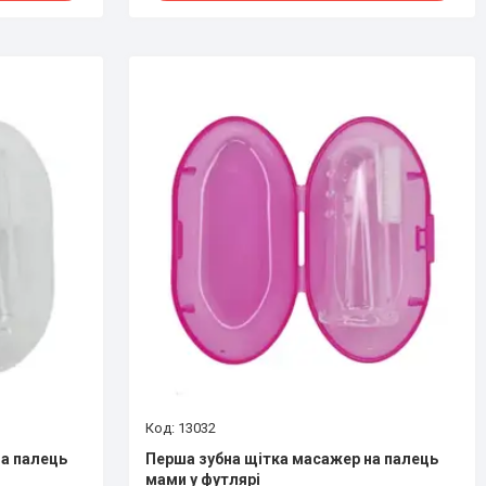
13032
а палець
Перша зубна щітка масажер на палець
мами у футлярі