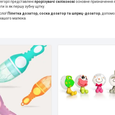
тегорії представлені
прорізувачі силіконові
основне призначення я
и їх як першу зубну щітку.
сліз!
Піпетка дозатор, соска дозатор та шприц-дозатор
, допомо
вашого малюка.