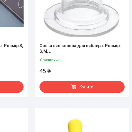
. Розмір S,
Соска силіконова для ниблера. Розмір:
S,M,L
В наявності
45 ₴
Купити