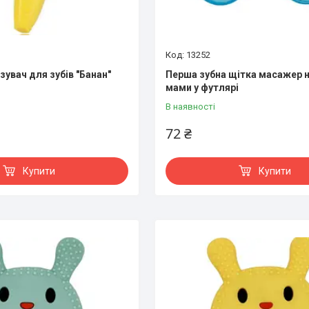
13252
зувач для зубів "Банан"
Перша зубна щітка масажер н
мами у футлярі
В наявності
72 ₴
Купити
Купити