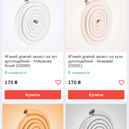
М'який довгий захист на кут
М'який довгий захист на кути
дугоподібний - пляшково
дугоподібний - бежевий
білий (03090)
(03091)
В наявності
В наявності
170
170
₴
₴
Купити
Купити