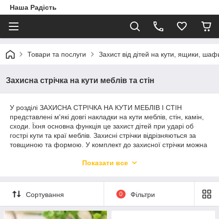
Наша Радість
Товари та послуги
Захист від дітей на кути, ящики, шафи
Захисна стрічка на кути меблів та стін
У розділі ЗАХИСНА СТРІЧКА НА КУТИ МЕБЛІВ І СТІН
представлені м'які довгі накладки на кути меблів, стін, камін,
сходи. Їхня основна функція це захист дітей при ударі об
гострі кути та краї меблів. Захисні стрічки відрізняються за
товщиною та формою. У комплект до захисної стрічки можна
підібрати куточки. Усі стрічки кріпляться на двосторонній
Показати все
скотч і досить міцно за його допомогою тримаються на
поверхні меблів.
Сортування
0
Фільтри