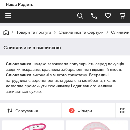
Наша Радість
Товари та послуги
Слинявчики та фартухи
Слинявчи
Слинявчики з вишивкою
Слюнявчики
швидко
завоювали популярність серед покупців
завдяки яскравим, красивим забарвленням і відмінній якості.
Слюнявчики
виконані з м'якого трикотажу. Всередині
нагрудника є водонепроникна дихаюча мембрана, яка не
дозволяє промокнути слюнявчику і одяг вашого малюка
залишиться сухою.
Сортування
0
Фільтри