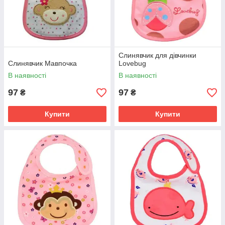
Слинявчик для дівчинки
Слинявчик Мавпочка
Lovebug
В наявності
В наявності
97
97
₴
₴
Купити
Купити