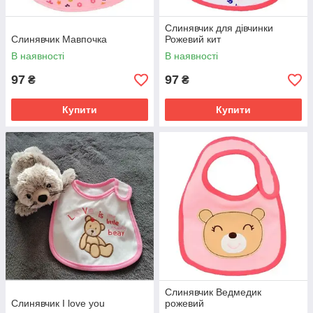
Слинявчик для дівчинки
Слинявчик Мавпочка
Рожевий кит
В наявності
В наявності
97
97
₴
₴
Купити
Купити
Слинявчик Ведмедик
Слинявчик I love you
рожевий