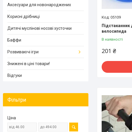
Аксесуари для новонароджених
Корисні дрібниці
05109
Підстаканник 
Дитячі муслінові носові хусточки
велосипеда
В наявності
Баффи
201 ₴
Розвиваючі ігри
Знижені в ціні товари!
Відгуки
Фільтри
Ціна