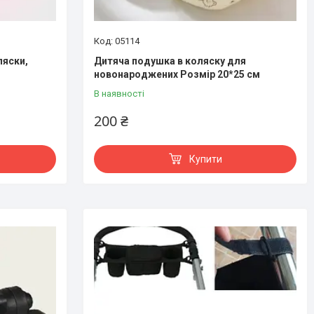
05114
ляски,
Дитяча подушка в коляску для
новонароджених Розмір 20*25 см
В наявності
200 ₴
Купити