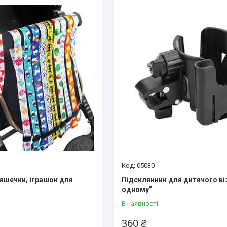
05030
яшечки, іграшок для
Підсклянник для дитячого віз
одному"
В наявності
360 ₴