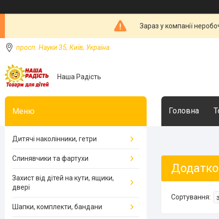
Зараз у компанії неробо
просп. Науки 35, Київ, Україна
Наша Радість
Головна
Т
Дитячі наколінники, гетри
Слинявчики та фартухи
Додатко
Захист від дітей на кути, ящики,
двері
Шапки, комплекти, бандани