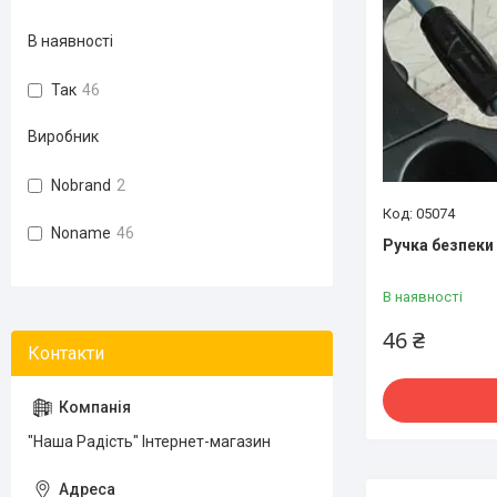
В наявності
Так
46
Виробник
Nobrand
2
05074
Noname
46
Ручка безпеки
В наявності
46 ₴
"Наша Радість" Інтернет-магазин