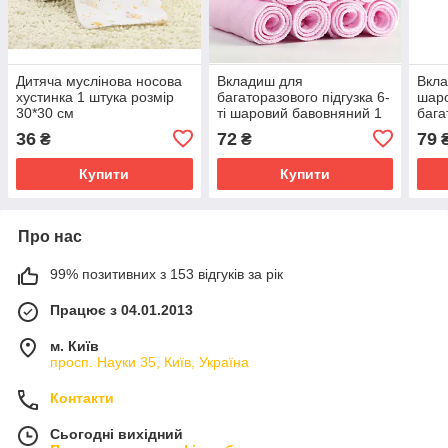
Дитяча муслінова носова
Вкладиш для
Вкла
хустинка 1 штука розмір
багаторазового підгузка 6-
шар
30*30 см
ті шаровий бавовняний 1
бага
шт Рожевий розмір 30*11
42*1
36
72
79
₴
₴
см
Купити
Купити
Про нас
99% позитивних з 153 відгуків за рік
Працює з 04.01.2013
м. Київ
просп. Науки 35, Київ, Україна
Контакти
Сьогодні вихідний