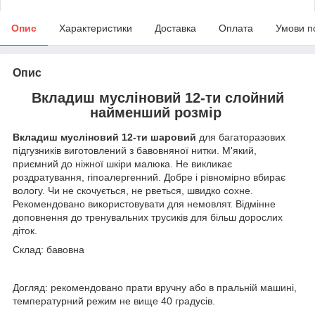
Опис
Характеристики
Доставка
Оплата
Умови п
Опис
Вкладиш мусліновий 12-ти слойний
найменший розмір
Вкладиш мусліновий 12-ти шаровий
для багаторазових
підгузників виготовлений з бавовняної нитки. М'який,
приємний до ніжної шкіри малюка. Не викликає
роздратування, гіпоалергенний. Добре і рівномірно вбирає
вологу. Чи не скочується, не рветься, швидко сохне.
Рекомендовано використовувати для немовлят. Відмінне
доповнення до тренувальних трусиків для більш дорослих
діток.
Склад: бавовна
Догляд: рекомендовано прати вручну або в пральній машині,
температурний режим не вище 40 градусів.