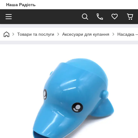
Наша Радість
Товари та послуги
Аксесуари для купання
Насадка —