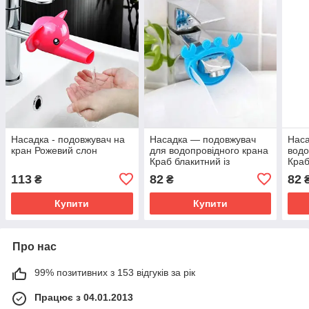
Насадка - подовжувач на
Насадка — подовжувач
Наса
кран Рожевий слон
для водопровідного крана
водо
Краб блакитний із
Краб
прозорим майданчиком
май
113
82
82
₴
₴
(23004)
Купити
Купити
Про нас
99% позитивних з 153 відгуків за рік
Працює з 04.01.2013