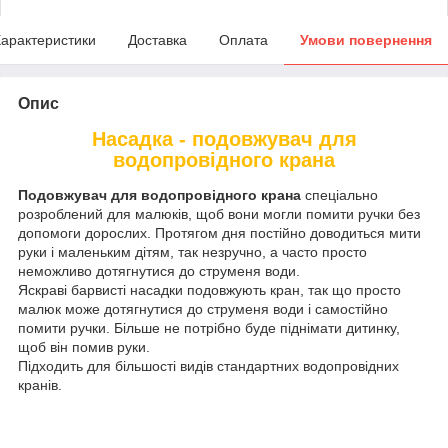
арактеристики
Доставка
Оплата
Умови повернення
Опис
Насадка - подовжувач для
водопровідного крана
Подовжувач для водопровідного крана
спеціально
розроблений для малюків, щоб вони могли помити ручки без
допомоги дорослих. Протягом дня постійно доводиться мити
руки і маленьким дітям, так незручно, а часто просто
неможливо дотягнутися до струменя води.
Яскраві барвисті насадки подовжують кран, так що просто
малюк може дотягнутися до струменя води і самостійно
помити ручки. Більше не потрібно буде піднімати дитинку,
щоб він помив руки.
Підходить для більшості видів стандартних водопровідних
кранів.