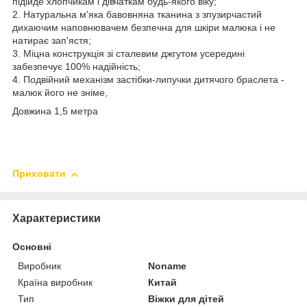
підійде хлопчикам і дівчаткам будь-якого віку;
2. Натуральна м'яка бавовняна тканина з зпузирчастий
дихаючим наповнювачем безпечна для шкіри малюка і не
натирає зап'ястя;
3. Міцна конструкція зі сталевим джгутом усередині
забезпечує 100% надійність;
4. Подвійний механізм застібки-липучки дитячого браслета -
малюк його не зніме,
Довжина 1,5 метра
Приховати
Характеристики
Основні
Виробник
Noname
Країна виробник
Китай
Тип
Віжки для дітей