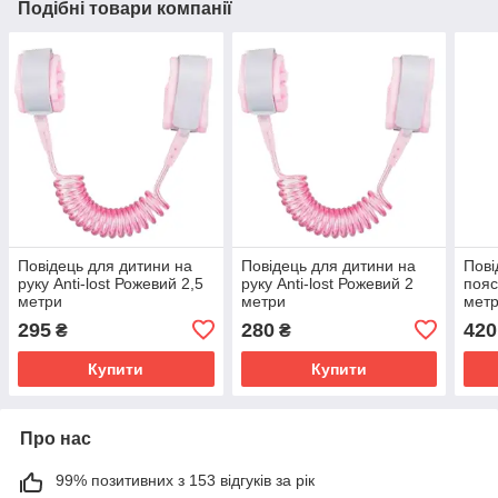
Подібні товари компанії
Повідець для дитини на
Повідець для дитини на
Пові
руку Anti-lost Рожевий 2,5
руку Anti-lost Рожевий 2
пояс
метри
метри
мет
295
280
420
₴
₴
Купити
Купити
Про нас
99% позитивних з 153 відгуків за рік