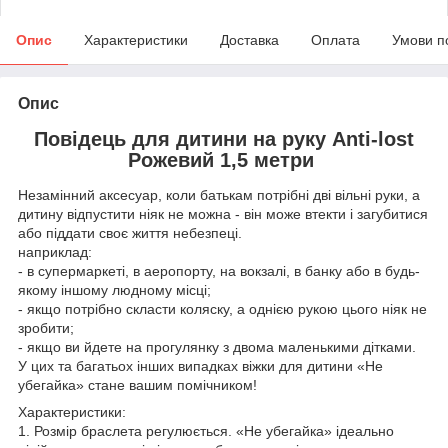
Опис
Характеристики
Доставка
Оплата
Умови п
Опис
Повідець для дитини на руку Anti-lost
Рожевий 1,5 метри
Незамінний аксесуар, коли батькам потрібні дві вільні руки, а
дитину відпустити ніяк не можна - він може втекти і загубитися
або піддати своє життя небезпеці.
наприклад:
- в супермаркеті, в аеропорту, на вокзалі, в банку або в будь-
якому іншому людному місці;
- якщо потрібно скласти коляску, а однією рукою цього ніяк не
зробити;
- якщо ви йдете на прогулянку з двома маленькими дітками.
У цих та багатьох інших випадках віжки для дитини «Не
убегайка» стане вашим помічником!
Характеристики:
1. Розмір браслета регулюється. «Не убегайка» ідеально