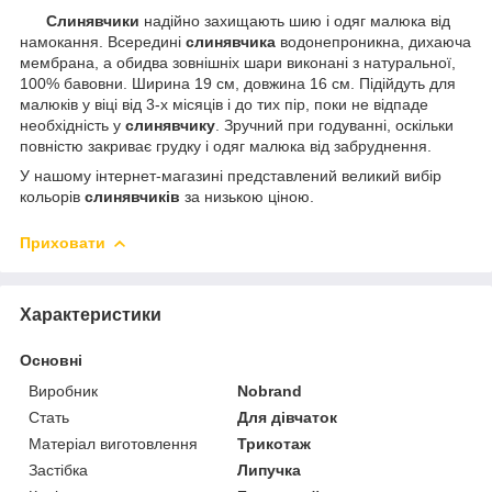
Слинявчики
надійно захищають шию і одяг малюка від
намокання. Всередині
слинявчика
водонепроникна, дихаюча
мембрана, а обидва зовнішніх шари виконані з натуральної,
100% бавовни. Ширина 19 см, довжина 16 см. Підійдуть для
малюків у віці від 3-х місяців і до тих пір, поки не відпаде
необхідність у
слинявчику
. Зручний при годуванні, оскільки
повністю закриває грудку і одяг малюка від забруднення.
У нашому інтернет-магазині представлений великий вибір
кольорів
слинявчиків
за низькою ціною.
Приховати
Характеристики
Основні
Виробник
Nobrand
Стать
Для дівчаток
Матеріал виготовлення
Трикотаж
Застібка
Липучка