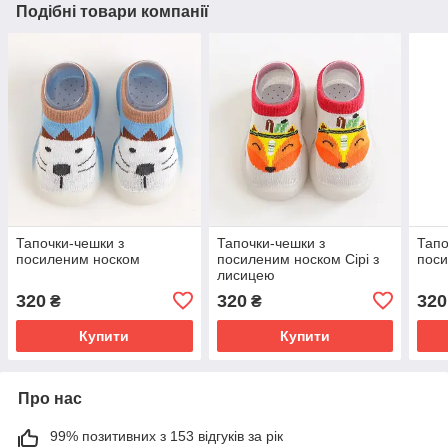
Подібні товари компанії
Тапочки-чешки з
Тапочки-чешки з
Тапо
посиленим носком
посиленим носком Сірі з
поси
лисицею
320
320
320
₴
₴
Купити
Купити
Про нас
99% позитивних з 153 відгуків за рік