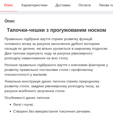
Опис
Характеристики
Доставка
Оплата
Умови п
Опис
Тапочки-чешки з прогумованим носком
Правильно підібране взуття сприяє розвитку функцій
головного мозку за рахунок заохочення дрібної моторики
пальців ніг дитини, які вільно рухаються в широкому подноске.
Дані тапочки коригують ходу за рахунок рівномірного
розподілу навантаження на всю стопу.
Носіння правильно підібраного взуття є ключовим фактором у
розвитку правильної постановки стопи і профілактиці
плоскостопості у малюків.
Унікальна конструкція даних тапочок сприяє природному
розвитку стопи, завдяки рівномірному розподілу тиску, за
рахунок всебічного залучення стопи.
Особливості даних тапочок:
Легкі і гнучкі;
Створені без використання токсичних речовин;