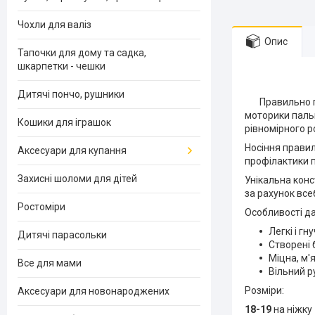
Чохли для валіз
Опис
Тапочки для дому та садка,
шкарпетки - чешки
Дитячі пончо, рушники
Правильно під
моторики пальц
Кошики для іграшок
рівномірного р
Носіння правил
Аксесуари для купання
профілактики п
Захисні шоломи для дітей
Унікальна конс
за рахунок все
Ростоміри
Особливості да
Легкі і гну
Дитячі парасольки
Створені 
Міцна, м'
Все для мами
Вільний р
Розміри:
Аксесуари для новонароджених
18-19
на ніжку