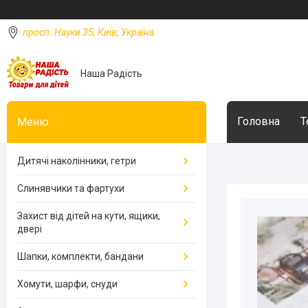
просп. Науки 35, Київ, Україна
Наша Радість
Головна
Т
Дитячі наколінники, гетри
Слинявчики та фартухи
Захист від дітей на кути, ящики,
двері
Шапки, комплекти, бандани
Хомути, шарфи, снуди