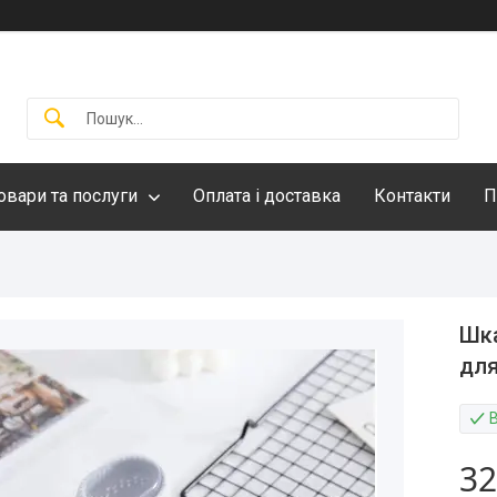
овари та послуги
Оплата і доставка
Контакти
П
Шка
для
32