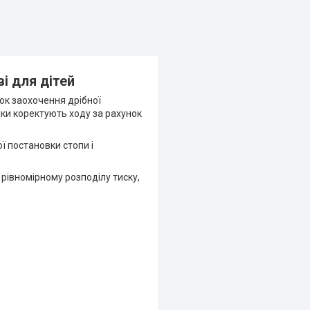
і для дітей
ок заохочення дрібної
чки коректують ходу за рахунок
ї постановки стопи і
рівномірному розподілу тиску,