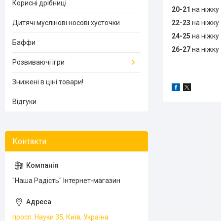
Корисні дрібниці
20-21
на ніжку
22-23
на ніжку
Дитячі муслінові носові хусточки
24-25
на ніжку
Баффи
26-27
на ніжку
Розвиваючі ігри
Знижені в ціні товари!
Відгуки
"Наша Радість" Інтернет-магазин
просп. Науки 35, Київ, Україна