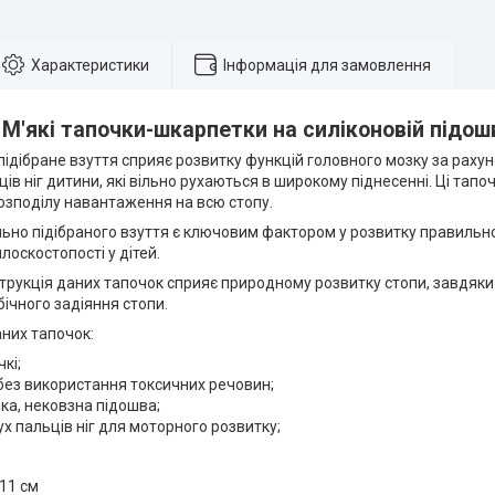
Характеристики
Інформація для замовлення
М'які тапочки-шкарпетки на силіконовій підошв
ібране взуття сприяє розвитку функцій головного мозку за рахун
ів ніг дитини, які вільно рухаються в широкому піднесенні. Ці тапо
озподілу навантаження на всю стопу.
ьно підібраного взуття є ключовим фактором у розвитку правильно
лоскостопості у дітей.
трукція даних тапочок сприяє природному розвитку стопи, завдяки 
бічного задіяння стопи.
них тапочок:
чкі;
без використання токсичних речовин;
яка, нековзна підошва;
ух пальців ніг для моторного розвитку;
 11 см