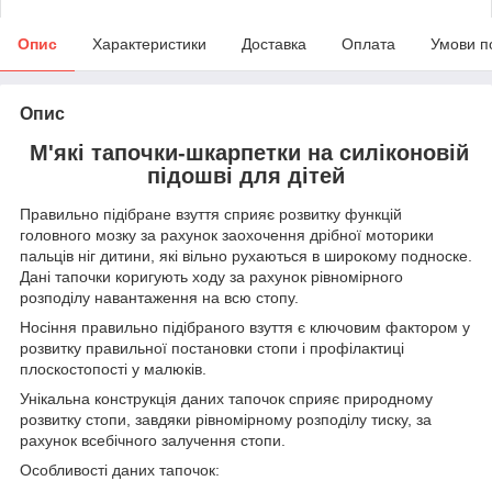
Опис
Характеристики
Доставка
Оплата
Умови п
Опис
М'які тапочки-шкарпетки на силіконовій
підошві для дітей
Правильно підібране взуття сприяє розвитку функцій
головного мозку за рахунок заохочення дрібної моторики
пальців ніг дитини, які вільно рухаються в широкому подноске.
Дані тапочки коригують ходу за рахунок рівномірного
розподілу навантаження на всю стопу.
Носіння правильно підібраного взуття є ключовим фактором у
розвитку правильної постановки стопи і профілактиці
плоскостопості у малюків.
Унікальна конструкція даних тапочок сприяє природному
розвитку стопи, завдяки рівномірному розподілу тиску, за
рахунок всебічного залучення стопи.
Особливості даних тапочок: