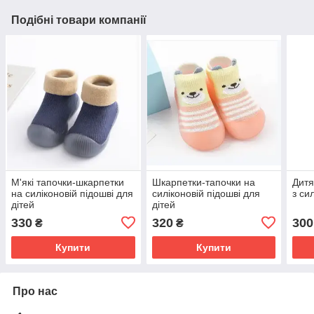
Подібні товари компанії
М'які тапочки-шкарпетки
Шкарпетки-тапочки на
Дитя
на силіконовій підошві для
силіконовій підошві для
з си
дітей
дітей
330
320
300
₴
₴
Купити
Купити
Про нас