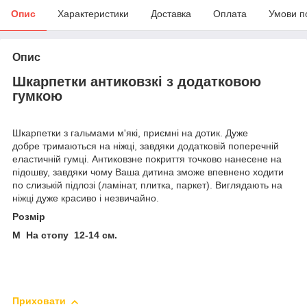
Опис
Характеристики
Доставка
Оплата
Умови п
Опис
Шкарпетки антиковзкі з додатковою
гумкою
Шкарпетки з гальмами м'які, приємні на дотик. Дуже
добре тримаються на ніжці, завдяки додатковій поперечній
еластичній гумці. Антиковзне покриття точково нанесене на
підошву, завдяки чому Ваша дитина зможе впевнено ходити
по слизькій підлозі (ламінат, плитка, паркет). Виглядають на
ніжці дуже красиво і незвичайно.
Розмір
М На стопу 12-14 см.
Приховати