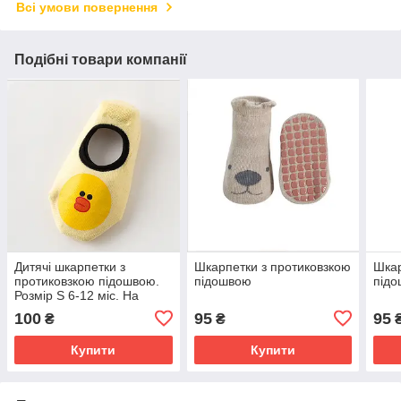
Всі умови повернення
Подібні товари компанії
Дитячі шкарпетки з
Шкарпетки з протиковзкою
Шкар
протиковзкою підошвою.
підошвою
під
Розмір S 6-12 міс. На
стопу до 12 см
100
95
95
₴
₴
Купити
Купити