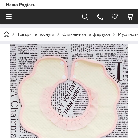
Наша Радість
Товари та послуги
Слинявчики та фартухи
Муслінови