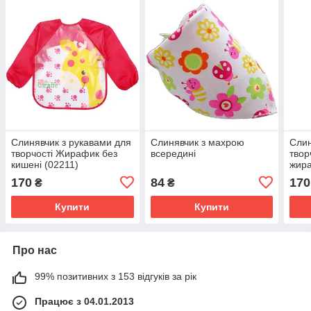
Слинявчик з рукавами для
Слинявчик з махрою
Слин
творчості Жирафик без
всередині
твор
кишені (02211)
жира
(022
170
84
170
₴
₴
Купити
Купити
Про нас
99% позитивних з 153 відгуків за рік
Працює з 04.01.2013