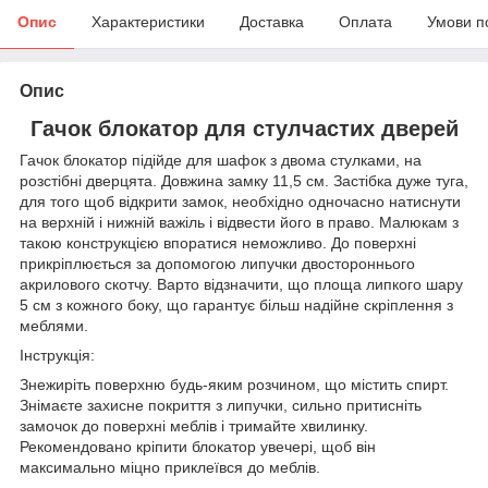
Опис
Характеристики
Доставка
Оплата
Умови п
Опис
Гачок блокатор для стулчастих дверей
Гачок блокатор підійде для шафок з двома стулками, на
розстібні дверцята. Довжина замку 11,5 см. Застібка дуже туга,
для того щоб відкрити замок, необхідно одночасно натиснути
на верхній і нижній важіль і відвести його в право. Малюкам з
такою конструкцією впоратися неможливо. До поверхні
прикріплюється за допомогою липучки двостороннього
акрилового скотчу. Варто відзначити, що площа липкого шару
5 см з кожного боку, що гарантує більш надійне скріплення з
меблями.
Інструкція:
Знежиріть поверхню будь-яким розчином, що містить спирт.
Знімаєте захисне покриття з липучки, сильно притисніть
замочок до поверхні меблів і тримайте хвилинку.
Рекомендовано кріпити блокатор увечері, щоб він
максимально міцно приклеївся до меблів.