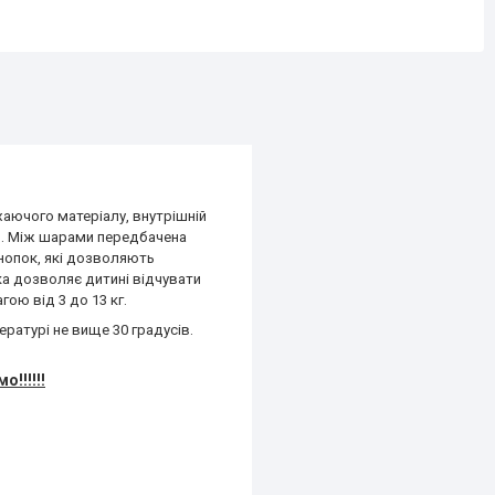
аючого матеріалу, внутрішній
нь. Між шарами передбачена
нопок, які дозволяють
яка дозволяє дитині відчувати
гою від 3 до 13 кг.
ратурі не вище 30 градусів.
о!!!!!!