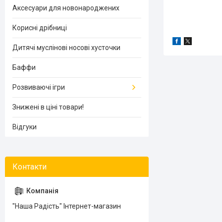
Аксесуари для новонароджених
Корисні дрібниці
Дитячі муслінові носові хусточки
Баффи
Розвиваючі ігри
Знижені в ціні товари!
Відгуки
"Наша Радість" Інтернет-магазин