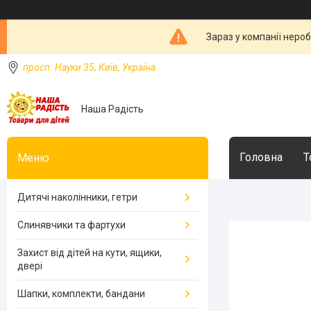
Зараз у компанії неро
просп. Науки 35, Київ, Україна
Наша Радість
Головна
Т
Дитячі наколінники, гетри
Слинявчики та фартухи
Захист від дітей на кути, ящики,
двері
Шапки, комплекти, бандани