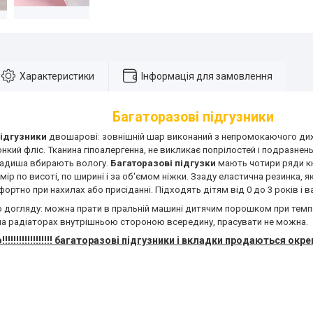
Характеристики
Інформація для замовлення
Багаторазові підгузники
підгузники
двошарові: зовнішній шар виконаний з непромокаючого дих
онкий фліс. Тканина гіпоалергенна, не викликає попрілостей і подразне
ладиша вбирають вологу.
Багаторазові підгузки
мають чотири ряди к
ір по висоті, по ширині і за об'ємом ніжки. Ззаду еластична резинка, 
ортно при нахилах або присіданні. Підходять дітям від 0 до 3 років і ва
о догляду: можна прати в пральній машині дитячим порошком при темпе
а радіаторах внутрішньою стороною всередину, прасувати не можна.
!!!!!!!!!!!!!!!! багаторазові підгузники і вкладки продаються окрем