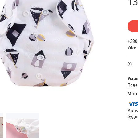
13
+380
Viber
пов
У ко
будь