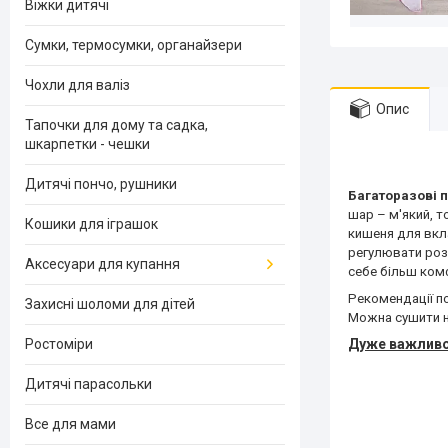
Віжки дитячі
Сумки, термосумки, органайзери
Чохли для валіз
Опис
Тапочки для дому та садка,
шкарпетки - чешки
Дитячі пончо, рушники
Багаторазові 
шар – м'який, т
Кошики для іграшок
кишеня для вк
регулювати розм
Аксесуари для купання
себе більш комф
Рекомендації п
Захисні шоломи для дітей
Можна сушити н
Дуже важливо!!
Ростоміри
Дитячі парасольки
Все для мами