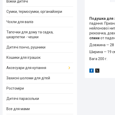
Віжки дитячі
Сумки, термосумки, органайзери
Подушка для з
Чохли для валіз
падіння. Призн
нейлонової нит
Тапочки для дому та садка,
рюкзачка, дов
шкарпетки - чешки
спини
от паде
Довжина — 28
Дитячі пончо, рушники
Ширина — 19 
Кошики для іграшок
Вага 200 г.
Аксесуари для купання
Захисні шоломи для дітей
Ростоміри
Дитячі парасольки
Все для мами