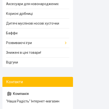
Аксесуари для новонароджених
Корисні дрібниці
Дитячі муслінові носові хусточки
Баффи
Розвиваючі ігри
Знижені в ціні товари!
Відгуки
"Наша Радість" Інтернет-магазин