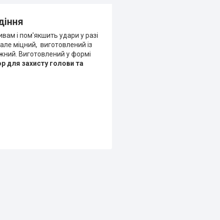
діння
ам і пом'якшить удари у разі
 але міцний, виготовлений із
жний. Виготовлений у формі
р для захисту голови та