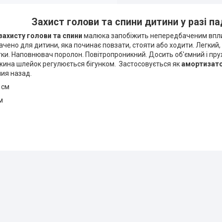
Захист голови та спини дитини у разі па
ахисту голови та спини
малюка запобіжить непередбаченим вплив
ачено для дитини, яка починає повзати, стояти або ходити. Легкий,
ки. Наповнювач поролон. Повітропроникний. Досить об'ємний і пру
жина шлейок регулюється бігунком. Застосовується як
амортизато
ния назад.
 см
см