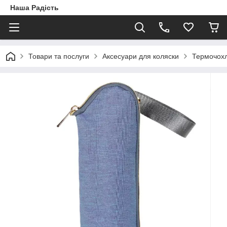
Наша Радість
Товари та послуги
Аксесуари для коляски
Термочохл