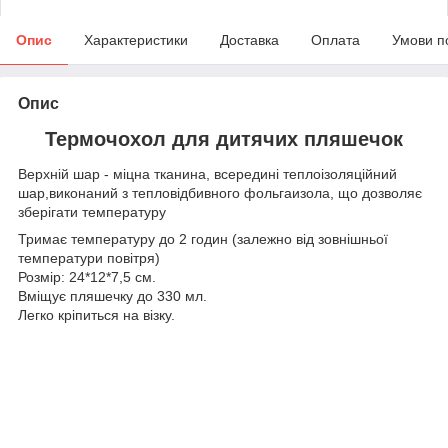
Опис
Характеристики
Доставка
Оплата
Умови п
Опис
Термочохол для дитячих пляшечок
Верхній шар - міцна тканина, всередині теплоізоляційний
шар,виконаний з тепловідбивного фольгаизола, що дозволяє
зберігати температуру
Тримає температуру до 2 годин (залежно від зовнішньої
температури повітря)
Розмір: 24*12*7,5 см.
Вміщує пляшечку до 330 мл.
Легко кріпиться на візку.