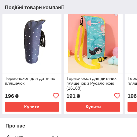
Подібні товари компанії
Термочохол для дитячих
Термочохол для дитячих
Терм
пляшечок
пляшечок з Русалочкою
пля
(16188)
196
191
196
₴
₴
Купити
Купити
Про нас