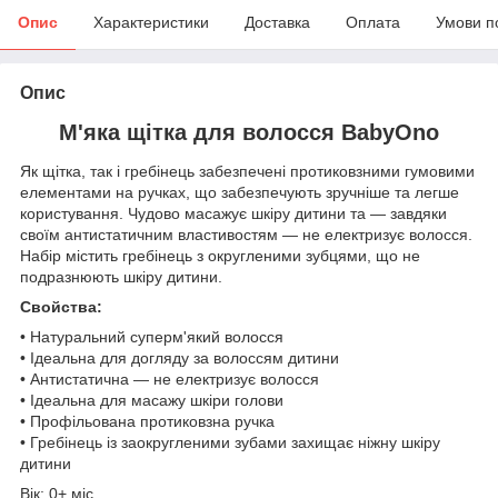
Опис
Характеристики
Доставка
Оплата
Умови п
Опис
М'яка щітка для волосся BabyOno
Як щітка, так і гребінець забезпечені протиковзними гумовими
елементами на ручках, що забезпечують зручніше та легше
користування. Чудово масажує шкіру дитини та — завдяки
своїм антистатичним властивостям — не електризує волосся.
Набір містить гребінець з округленими зубцями, що не
подразнюють шкіру дитини.
Свойства:
• Натуральний суперм'який волосся
• Ідеальна для догляду за волоссям дитини
• Антистатична — не електризує волосся
• Ідеальна для масажу шкіри голови
• Профільована протиковзна ручка
• Гребінець із заокругленими зубами захищає ніжну шкіру
дитини
Вік: 0+ міс