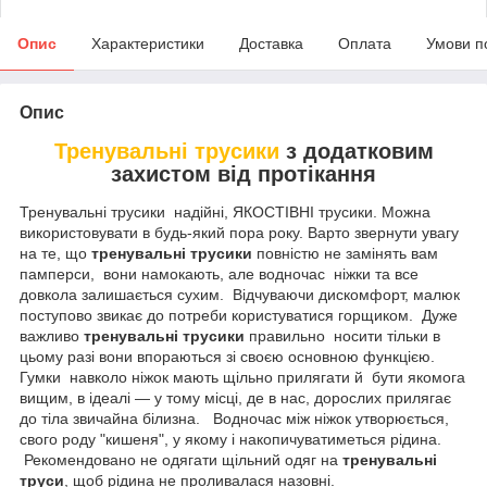
Опис
Характеристики
Доставка
Оплата
Умови п
Опис
Тренувальні трусики
з додатковим
захистом від протікання
Тренувальні трусики надійні, ЯКОСТІВНІ трусики. Можна
використовувати в будь-який пора року. Варто звернути увагу
на те, що
тренувальні трусики
повністю не замінять вам
памперси, вони намокають, але водночас ніжки та все
довкола залишається сухим. Відчуваючи дискомфорт, малюк
поступово звикає до потреби користуватися горщиком. Дуже
важливо
тренувальні трусики
правильно носити тільки в
цьому разі вони впораються зі своєю основною функцією.
Гумки навколо ніжок мають щільно прилягати й бути якомога
вищим, в ідеалі — у тому місці, де в нас, дорослих прилягає
до тіла звичайна білизна. Водночас між ніжок утворюється,
свого роду "кишеня", у якому і накопичуватиметься рідина.
Рекомендовано не одягати щільний одяг на
тренувальні
труси
, щоб рідина не проливалася назовні.