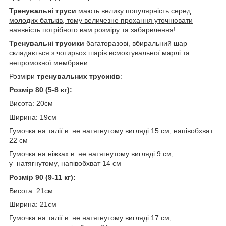
Тренувальні труси
мають велику популярність серед
молодих батьків, тому величезне прохання уточнювати
наявність потрібного вам розміру та забарвлення!
Тренувальні трусики
багаторазові, вбиральний шар
складається з чотирьох шарів всмоктувальної марлі та
непромокної мембрани.
Розміри
тренувальних трусиків
:
Розмір 80 (5-8 кг):
Висота: 20см
Ширина: 19см
Гумочка на талії в не натягнутому вигляді 15 см, напівобхват
22 см
Гумочка на ніжках в не натягнутому вигляді 9 см,
у натягнутому, напівобхват 14 см
Розмір 90 (9-11 кг):
Висота: 21см
Ширина: 21см
Гумочка на талії в не натягнутому вигляді 17 см,