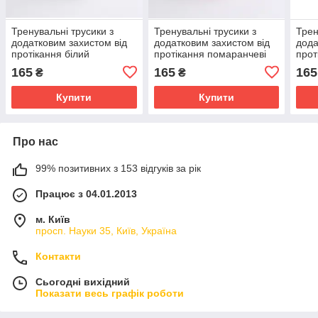
Тренувальні трусики з
Тренувальні трусики з
Трен
додатковим захистом від
додатковим захистом від
дода
протікання білий
протікання помаранчеві
прот
165
165
165
₴
₴
Купити
Купити
Про нас
99% позитивних з 153 відгуків за рік
Працює з 04.01.2013
м. Київ
просп. Науки 35, Київ, Україна
Контакти
Сьогодні вихідний
Показати весь графік роботи