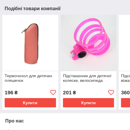
Подібні товари компанії
Термочохол для дитячих
Підстаканник для дитячої
Підс
пляшечок
коляски, велосипеда
візк
196
201
360
₴
₴
Купити
Купити
Про нас