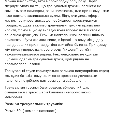
Можна використовувати в прохолодну пору року. Варто
звернути увагу на те, що тренувальні трусики повністю не
замінять вам памперси, вони намокають, але при цьому ніжки
і все навколо залишається сухим. Відчуючи дискомфорт,
малюк поступово звикає до необхідності користуватися
горщиком. Дуже важливо тренувальні трусики правильно
носити, тільки в цьому випадку вони впораються зі своєю
основною функцією. Резинки навколо ніжок повинні щільно
прилягати і бути якомога вище, в ідеалі – в тому місці, де у
нас, дорослих прилягає до тіла звичайна білизна. При цьому
між ніжок утворюється, свого роду "кишеня", в якій і
накопичуватиметься рідина. Рекомендовано не одягати
щільний одяг на тренувальні труси, щоб рідина не
проливалася назовні.
Тренувальні труси користуються великою популярністю серед
молодих батьків, тому величезне прохання уточнювати
наявність потрібного вам розміру та забарвлення!
Тренувальні трусики багаторазові, вбираючий шар
складається з трьох шарів бавовни і непромокаючої
мембрани.
Розміри тренувальних трусиків:
Розмір 80: ( немає в наявності)