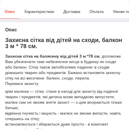
Опис
Характеристики
Доставка
Оплата
Умови п
Опис
Захисна сітка від дітей на сходи, балкон
3 м * 78 см.
Захисна сітка на балясину від дітей 3 м *78 см.
допоможе
Вам убезпечити таке небезпечне місце в будинку як сходи
або балкон. Сітка також запобігатиме падінню зі сходів
домашніх тварин або предметів. Бажано встановити захисну
сітку на всі височини: балкон, сходи, перила.
Переваги захисту:
крім малюка — сітка стане в нагоді для захисту від падіння
тварин і предметів, які дитина може випадково випустити;
малюк сам не зможе зняти захист — з цим впораються тільки
батьки;
відмінна гнучкість і міцність - малюк не зможе випасти, навіть
спершись на сітку;
встановлюється і збирається дуже просто - в комплект