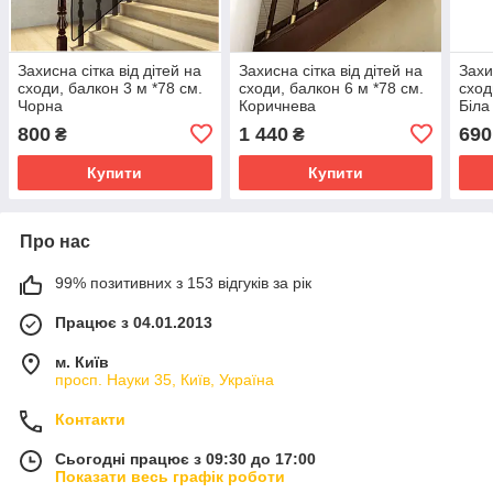
Захисна сітка від дітей на
Захисна сітка від дітей на
Захи
сходи, балкон 3 м *78 см.
сходи, балкон 6 м *78 см.
сход
Чорна
Коричнева
Біла
800
1 440
690
₴
₴
Купити
Купити
Про нас
99% позитивних з 153 відгуків за рік
Працює з 04.01.2013
м. Київ
просп. Науки 35, Київ, Україна
Контакти
Сьогодні працює з 09:30 до 17:00
Показати весь графік роботи