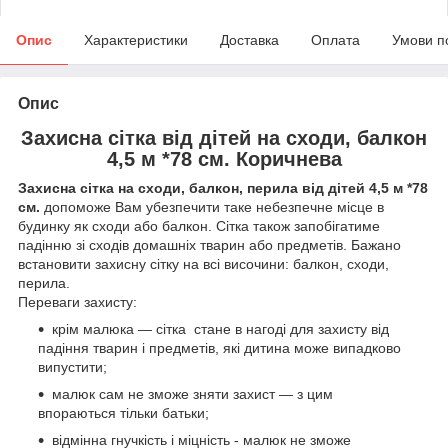
Опис
Характеристики
Доставка
Оплата
Умови п
Опис
Захисна сітка від дітей на сходи, балкон
4,5 м *78 см. Коричнева
Захисна сітка на сходи, балкон, перила від дітей 4,5 м *78
см.
допоможе Вам убезпечити таке небезпечне місце в
будинку як сходи або балкон. Сітка також запобігатиме
падінню зі сходів домашніх тварин або предметів. Бажано
встановити захисну сітку на всі височини: балкон, сходи,
перила.
Переваги захисту:
крім малюка — сітка стане в нагоді для захисту від
падіння тварин і предметів, які дитина може випадково
випустити;
малюк сам не зможе зняти захист — з цим
впораються тільки батьки;
відмінна гнучкість і міцність - малюк не зможе