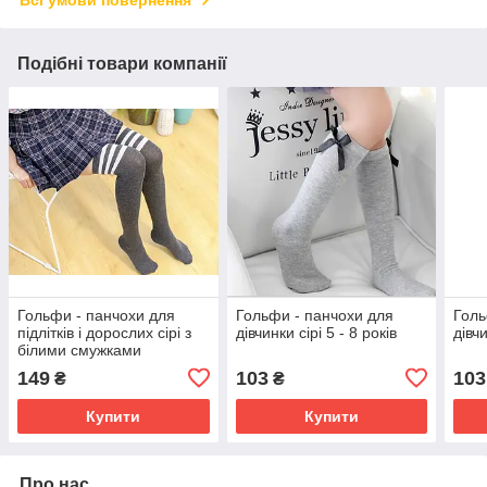
Всі умови повернення
Подібні товари компанії
Гольфи - панчохи для
Гольфи - панчохи для
Голь
підлітків і дорослих сірі з
дівчинки сірі 5 - 8 років
дівч
білими смужками
149
103
103
₴
₴
Купити
Купити
Про нас