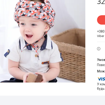
32
+380
Viber
пов
У ко
будь