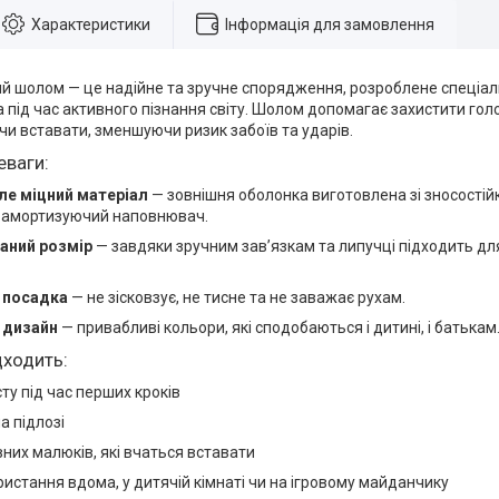
Характеристики
Інформація для замовлення
ий шолом — це надійне та зручне спорядження, розроблене спеціал
під час активного пізнання світу. Шолом допомагає захистити голову
чи вставати, зменшуючи ризик забоїв та ударів.
еваги:
але міцний матеріал
— зовнішня оболонка виготовлена зі зносостійк
 амортизуючий наповнювач.
аний розмір
— завдяки зручним зав’язкам та липучці підходить для 
 посадка
— не зісковзує, не тисне та не заважає рухам.
 дизайн
— привабливі кольори, які сподобаються і дитині, і батькам
дходить:
ту під час перших кроків
а підлозі
них малюків, які вчаться вставати
истання вдома, у дитячій кімнаті чи на ігровому майданчику