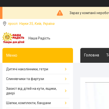
Зараз у компанії неробо
просп. Науки 35, Київ, Україна
Наша Радість
Головна
Т
Дитячі наколінники, гетри
Слинявчики та фартухи
Захист від дітей на кути, ящики,
двері
Шапки, комплекти, бандани