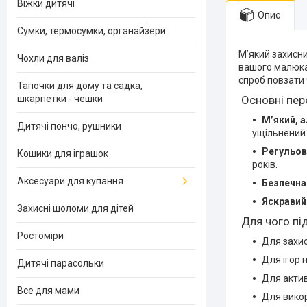
Віжки дитячі
Опис
Сумки, термосумки, органайзери
М’який захисн
Чохли для валіз
вашого малюка 
спроб повзати 
Тапочки для дому та садка,
шкарпетки - чешки
Основні пер
М’який, 
Дитячі пончо, рушники
ущільнений
Регульов
Кошики для іграшок
років.
Аксесуари для купання
Безпечна
Яскравий
Захисні шоломи для дітей
Для чого пі
Ростоміри
Для захис
Для ігор н
Дитячі парасольки
Для актив
Все для мами
Для викор