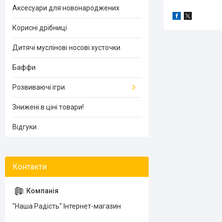
Аксесуари для новонароджених
Корисні дрібниці
Дитячі муслінові носові хусточки
Баффи
Розвиваючі ігри
Знижені в ціні товари!
Відгуки
"Наша Радість" Інтернет-магазин