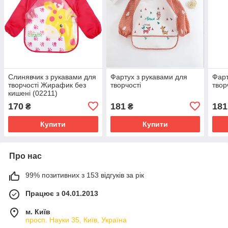
Слинявчик з рукавами для
Фартух з рукавами для
Фарт
творчості Жирафик без
творчості
твор
кишені (02211)
170
181
181
₴
₴
Купити
Купити
Про нас
99% позитивних з 153 відгуків за рік
Працює з 04.01.2013
м. Київ
просп. Науки 35, Київ, Україна