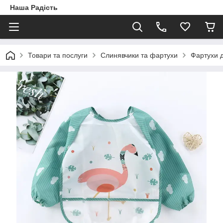
Наша Радість
Товари та послуги
Слинявчики та фартухи
Фартухи 