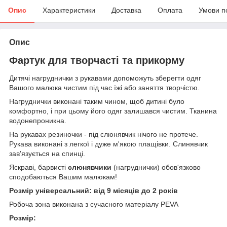
Опис
Характеристики
Доставка
Оплата
Умови п
Опис
Фартук для творчасті та прикорму
Дитячі нагруднички з рукавами допоможуть зберегти одяг
Вашого малюка чистим під час їжі або заняття творчістю.
Нагруднички виконані таким чином, щоб дитині було
комфортно, і при цьому його одяг залишався чистим. Тканина
водонепроникна.
На рукавах резиночки - під слюнявчик нічого не протече.
Рукава виконані з легкої і дуже м'якою плащівки. Слинявчик
зав'язується на спинці.
Яскраві, барвисті
слюнявчики
(нагруднички) обов'язково
сподобаються Вашим малюкам!
Розмір універсальний: від 9 місяців до 2 років
Робоча зона виконана з сучасного матеріалу PEVA
Розмір: