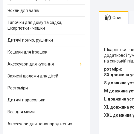
Чохли для валіз
Опис
Тапочки для дому та садка,
шкарпетки - чешки
Дитячі пончо, рушники
Шкарпетки - че
Кошики для іграшок
додаткової гум
на слизькій під
Аксесуари для купання
розміри:
SX довжина ус
Захисні шоломи для дітей
S довжина уст
Ростоміри
М довжина уст
L довжина уст
Дитячі парасольки
XL довжина у
Все для мами
XXL
довжина у
Аксесуари для новонароджених