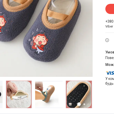
+380
Viber
пов
У ко
будь