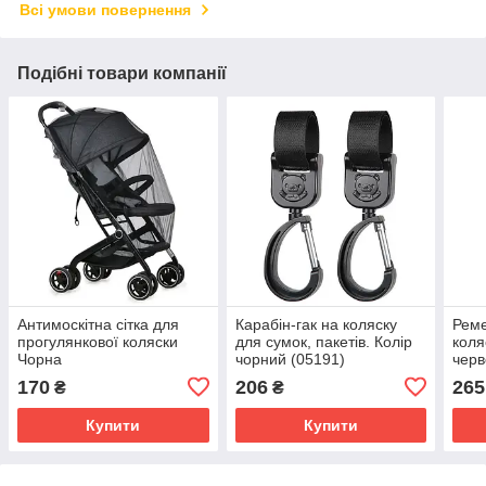
Всі умови повернення
Подібні товари компанії
Антимоскітна сітка для
Карабін-гак на коляску
Реме
прогулянкової коляски
для сумок, пакетів. Колір
коля
Чорна
чорний (05191)
чер
(050
170
206
265
₴
₴
Купити
Купити