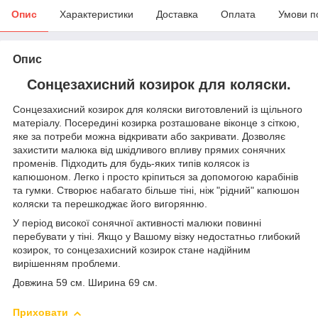
Опис
Характеристики
Доставка
Оплата
Умови п
Опис
Сонцезахисний козирок для коляски.
Сонцезахисний козирок для коляски виготовлений із щільного
матеріалу. Посередині козирка розташоване віконце з сіткою,
яке за потреби можна відкривати або закривати. Дозволяє
захистити малюка від шкідливого впливу прямих сонячних
променів. Підходить для будь-яких типів колясок із
капюшоном. Легко і просто кріпиться за допомогою карабінів
та гумки. Створює набагато більше тіні, ніж "рідний" капюшон
коляски та перешкоджає його вигорянню.
У період високої сонячної активності малюки повинні
перебувати у тіні. Якщо у Вашому візку недостатньо глибокий
козирок, то сонцезахисний козирок стане надійним
вирішенням проблеми.
Довжина 59 см. Ширина 69 см.
Приховати