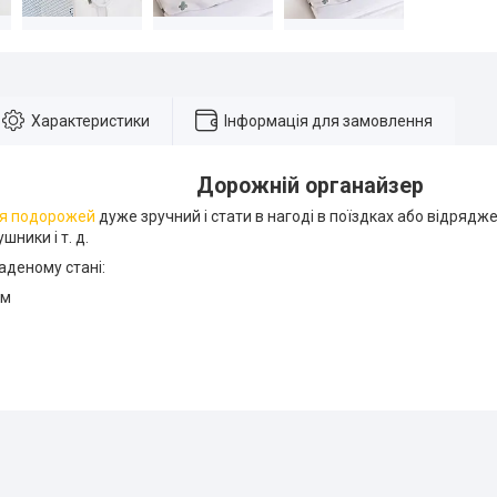
Характеристики
Інформація для замовлення
Дорожній органайзер
ля подорожей
дуже зручний і стати в нагоді в поїздках або відрядж
шники і т. д.
аденому стані:
см