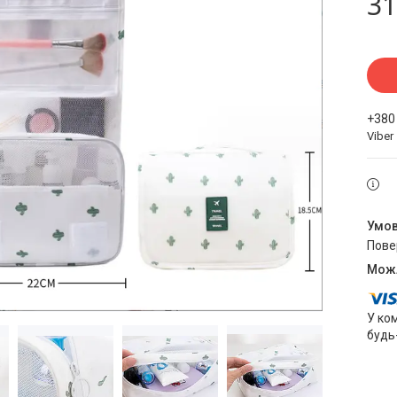
31
+380
Viber
пов
У ко
будь