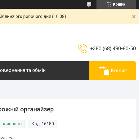
Кошик
айближчого робочого дня (10.08).
+380 (68) 480-80-50
овернення та обмін
Кошик
ожній органайзер
В наявності
Код:
16180