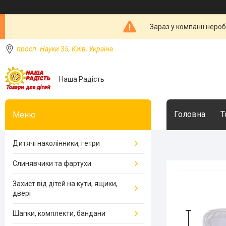
Зараз у компанії неро
просп. Науки 35, Київ, Україна
Наша Радість
Головна
Т
Дитячі наколінники, гетри
Слинявчики та фартухи
Захист від дітей на кути, ящики,
двері
Шапки, комплекти, бандани