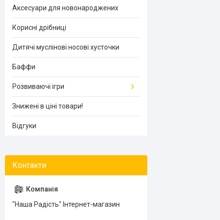
Аксесуари для новонароджених
Корисні дрібниці
Дитячі муслінові носові хусточки
Баффи
Розвиваючі ігри
Знижені в ціні товари!
Відгуки
"Наша Радість" Інтернет-магазин