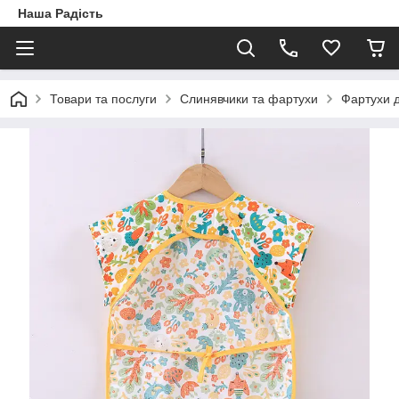
Наша Радість
Товари та послуги
Слинявчики та фартухи
Фартухи 