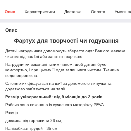
Опис
Характеристики
Доставка
Оплата
Умови п
Опис
Фартух для творчості чи годування
Дитячі нагруднички допоможуть зберегти одяг Вашого малюка
чистим під час їжі або заняття творчістю.
Нагруднички виконані таким чином, щоб дитині було
комфортно, і при цьому її одяг залишився чистим. Тканина
водонепроникна.
Слюнявчик фіксується на шиї за допомогою липучки та
додатково зав'язується на талії.
Розмір універсальний: від 9 місяців до 2 років
Робоча зона виконана із сучасного матеріалу PEVA
Розмір:
довжина від горловини 36 см,
Напівобхват грудей - 35 см