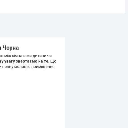
м Чорна
ю між кімнатами дитини чи
у увагу звертаємо на те, що
 повну ізоляцію приміщення.