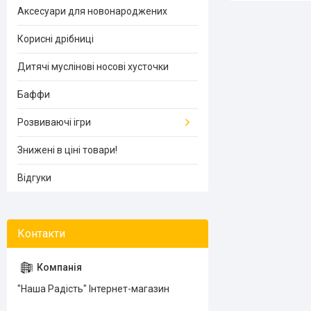
Аксесуари для новонароджених
Корисні дрібниці
Дитячі муслінові носові хусточки
Баффи
Розвиваючі ігри
Знижені в ціні товари!
Відгуки
"Наша Радість" Інтернет-магазин