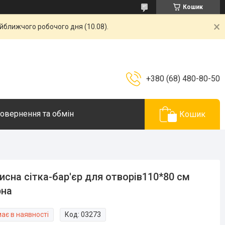
Кошик
айближчого робочого дня (10.08).
+380 (68) 480-80-50
овернення та обмін
Кошик
исна сітка-бар'єр для отворів110*80 см
рна
ає в наявності
Код:
03273