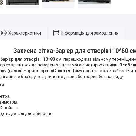
Характеристики
Інформація для замовлення
Захисна сітка-бар'єр для отворів110*80 с
-бар'єр для отворів 110*80 см
перешкоджає вільному переміщенн
бар'єр кріпиться до поверхні за допомогою чотирьох гачків.
Особлив
ння (гачок) – двосторонній скотч.
Тому вона не може забезпечити
ні даного бар'єру не зупиняйте дітей або тварин без нагляду.
ки
етра.
тиметрів.
ий нейлон
одять деталі для збирання