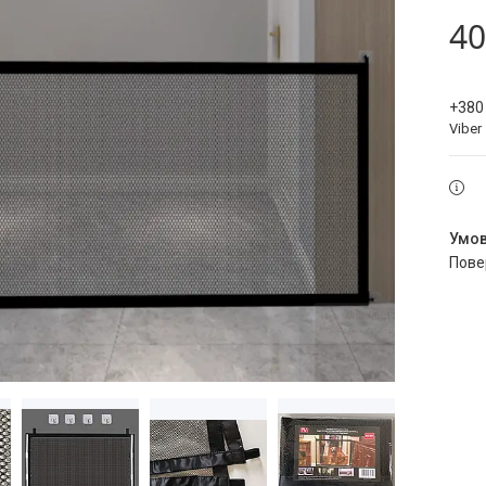
40
+380
Viber
пов