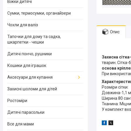
Віжки дитячі
Сумки, термосумки, органайзери
Чохли для валіз
Опис
Тапочки для дому та садка,
шкарпетки - чешки
Дитячі пончо, рушники
Захисна сітка
тварин. Сітка-
Кошики для іграшок
основа кріпле
При використан
Аксесуари для купання
Характеристи
Розміри сітки:
Захисні шоломи для дітей
Довжина-1,1 м
Ширина 80 сан
Ростоміри
Тканина: Міцн
У комплект вх
Дитячі парасольки
Все для мами