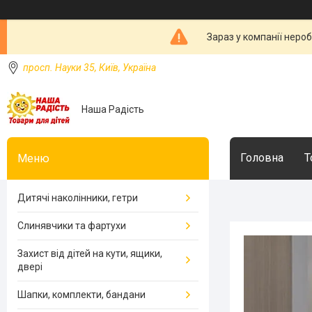
Зараз у компанії неро
просп. Науки 35, Київ, Україна
Наша Радість
Головна
Т
Дитячі наколінники, гетри
Слинявчики та фартухи
Захист від дітей на кути, ящики,
двері
Шапки, комплекти, бандани