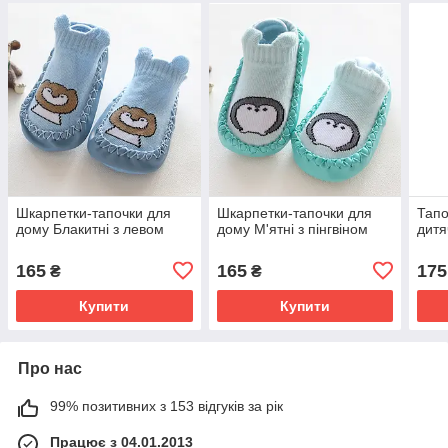
Шкарпетки-тапочки для
Шкарпетки-тапочки для
Тапо
дому Блакитні з левом
дому М'ятні з пінгвіном
дитя
165
165
175
₴
₴
Купити
Купити
Про нас
99% позитивних з 153 відгуків за рік
Працює з 04.01.2013