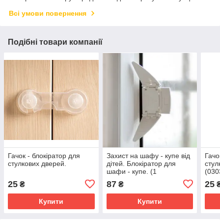
Всі умови повернення
Подібні товари компанії
Гачок - блокіратор для
Захист на шафу - купе від
Гачо
стулкових дверей.
дітей. Блокіратор для
стул
шафи - купе. (1
(030
штука).Білий (03043)
25
87
25
₴
₴
Купити
Купити