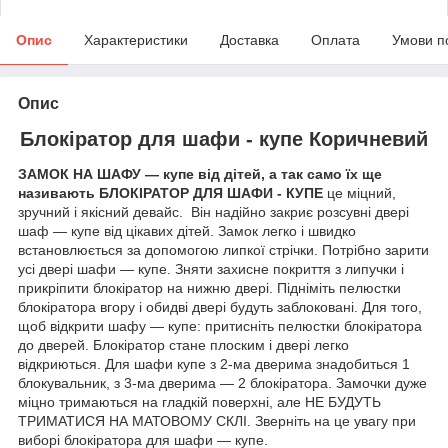
Опис
Характеристики
Доставка
Оплата
Умови п
Опис
Блокіратор для шафи - купе Коричневий
ЗАМОК НА ШАФУ ― купе від дітей, а так само їх ще
називають БЛОКІРАТОР ДЛЯ ШАФИ - КУПЕ
це міцний,
зручний і якісний девайс.
Він надійно закриє розсувні двері
шаф ― купе від цікавих дітей. Замок легко і швидко
встановлюється за допомогою липкої стрічки. Потрібно зарити
усі двері шафи ― купе. Зняти захисне покриття з липучки і
прикріпити блокіратор на нижню двері. Підніміть пелюстки
блокіратора вгору і обидві двері будуть заблоковані. Для того,
щоб відкрити шафу ― купе: притисніть пелюстки блокіратора
до дверей. Блокіратор стане плоским і двері легко
відкриються. Для шафи купе з 2-ма дверима знадобиться 1
блокувальник, з 3-ма дверима ― 2 блокіратора. Замочки дуже
міцно тримаються на гладкій поверхні, але НЕ БУДУТЬ
ТРИМАТИСЯ НА МАТОВОМУ СКЛІ. Зверніть на це увагу при
виборі блокіратора для шафи ― купе.