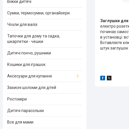
Віжки дитячі
Сумки, термосумки, органайзери
Заглушки для
Чохли для валіз
електро розетк
починає самост
Тапочки для дому та садка,
в установці: в
шкарпетки - чешки
Вставляєте клю
штук заглушок 
Дитячі пончо, рушники
Кошики для іграшок
Аксесуари для купання
Захисні шоломи для дітей
Ростоміри
Дитячі парасольки
Все для мами