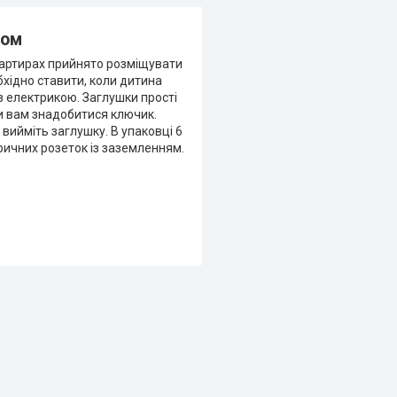
ком
квартирах прийнято розміщувати
бхідно ставити, коли дитина
з електрикою. Заглушки прості
ки вам знадобитися ключик.
 вийміть заглушку. В упаковці 6
ктричних розеток із заземленням.