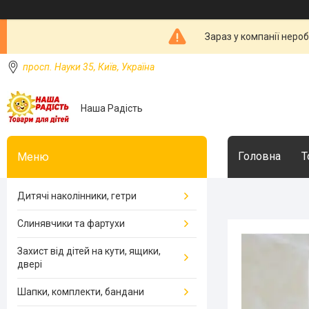
Зараз у компанії неро
просп. Науки 35, Київ, Україна
Наша Радість
Головна
Т
Дитячі наколінники, гетри
Слинявчики та фартухи
Захист від дітей на кути, ящики,
двері
Шапки, комплекти, бандани