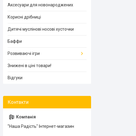
Аксесуари для новонароджених
Корисні дрібниці
Дитячі муслінові носові хусточки
Баффи
Розвиваючі ігри
Знижені в ціні товари!
Відгуки
"Наша Радість" Інтернет-магазин