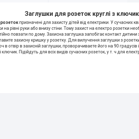
Заглушки для розеток круглі з ключи
 розеток
призначені для захисту дітей від електрики. У сучасних 
и на рівні руки або внизу стіни. Тому
захист на електро розетки нео
ійно повзати по дому. Захисна заглушка запобігає контакт дитини 
ставите захисну кришку у розетку. Для вилучення заглушки з розет
ч в отвір в захисній заглушки, проворачиваете його на 90 градусів і
і ключик. Підійдуть для всіх видів сучасних розеток, у т. ч для еле