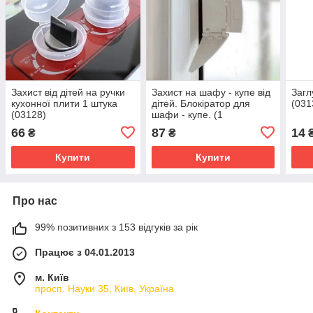
Захист від дітей на ручки
Захист на шафу - купе від
Загл
кухонної плити 1 штука
дітей. Блокіратор для
(031
(03128)
шафи - купе. (1
штука).Білий (03043)
66
87
14
₴
₴
Купити
Купити
Про нас
99% позитивних з 153 відгуків за рік
Працює з 04.01.2013
м. Київ
просп. Науки 35, Київ, Україна