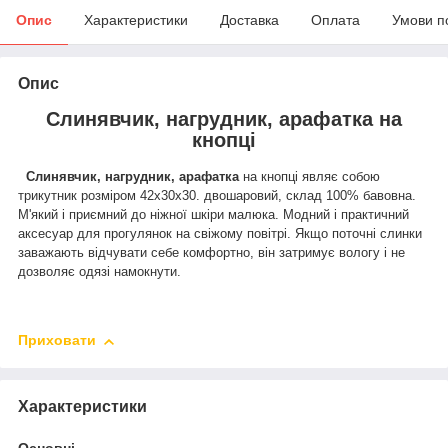
Опис
Характеристики
Доставка
Оплата
Умови п
Опис
Слинявчик, нагрудник, арафатка на
кнопці
Слинявчик, нагрудник, арафатка
на кнопці являє собою
трикутник розміром 42х30х30. двошаровий, склад 100% бавовна.
М'який і приємний до ніжної шкіри малюка. Модний і практичний
аксесуар для прогулянок на свіжому повітрі. Якщо поточні слинки
заважають відчувати себе комфортно, він затримує вологу і не
дозволяє одязі намокнути.
Приховати
Характеристики
Основні