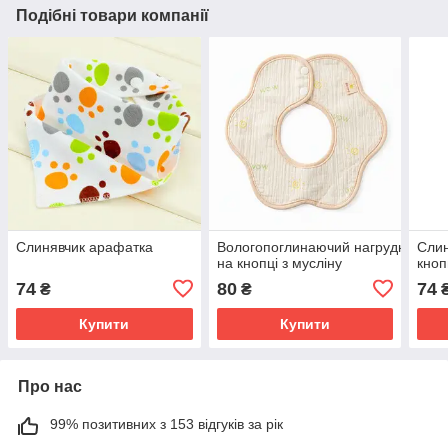
Подібні товари компанії
Слинявчик арафатка
Вологопоглинаючий нагрудник
Слин
на кнопці з мусліну
кноп
74
80
74
₴
₴
Купити
Купити
Про нас
99% позитивних з 153 відгуків за рік