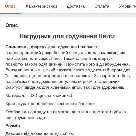
Опис
Характеристики
Доставка
Оплата
Умови п
Опис
Нагрудник для годування Квіти
Слинявчик, фартух
для годування і творчості
водонепроникний розроблений спеціально для малюків, які
навчаються їсти самостійно. Такий слюнявчик фартух
повністю закриє одяг дитини і захистить його від забруднення.
Внизу кишеня, ківш, який служить свого роду контейнером для
їжі і рідини, що не потрапила в рот малюка. Зі зворотного боку
на зав'язках, що дозволяє регулювати розмір. Слинявчик
фартух підійде як для худеньких діток, так і для здорованів.
Матеріал: ПВХ (щільна клейонка).
Края акуратно оброблені тесьмою з бавовни.
Особливого догляду не вимагає, достатньо протерти губкою
під струменем води.
Розмір:
Довжина від плеча до низу - 40 см.