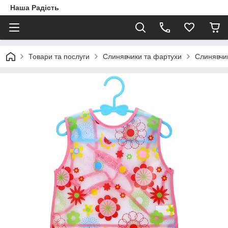
Наша Радість
Товари та послуги
Слинявчики та фартухи
Слинявчик