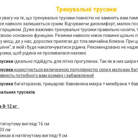
Тренувальні трусики
 увагу на те, що тренувальні трусики повністю не замінять вам па
все навколо залишається сухим. Відчуваючи дискомфорт, малюк пос
 горщиком. Дуже важливо тренувальні трусики правильно носити, т
своєю основною функцією. Резинки навколо ніжок повинні щільно п
му місці, де у нас, дорослих прилягає до тіла звичайна білизна. При
шеня", в якій і буде накопичуватися рідина. Рекомендовано не надя
усики, щоб рідина не проливалася назовні.
русики
ідеально підійдуть для літніх прогулянок. Так як в них шкіра 
русики
користуються величезною популярністю серед молодих бать
вність потрібного вам розміру і забарвлення!
русики
багаторазові, тришарові: бавовняна махра + мембрана + ба
вальних трусиків
:
а 8-12 кг
атягнутому вигляді 16 см
 33 см
іжках в натягнутому вигляді 9 см