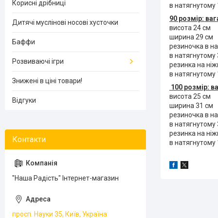
Корисні дрібниці
в натягнутому
90 розмір: ваг
Дитячі муслінові носові хусточки
висота 24 см
ширина 29 см
Баффи
резиночка в н
в натягнутому
Розвиваючі ігри
резинка на ніж
в натягнутому
Знижені в ціні товари!
100 розмір: в
висота 25 см
Відгуки
ширина 31 см
резиночка в н
в натягнутому
резинка на ніж
в натягнутому 
"Наша Радість" Інтернет-магазин
просп. Науки 35, Київ, Україна