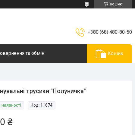
Кошик
+380 (68) 480-80-50
овернення та обмін
Кошик
нувальні трусики "Полуничка"
В наявності
Код:
11674
0 ₴