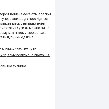
мперси, вони намокають, але при
тупово звикає до необхідності
ільки в цьому випадку вони
рилягати і бути як можна вище,
 цьому між ніжок утворюється,
гати щільний одяг на
малюка дихає і не потіє.
ків, тому величезне прохання
вовняна тканина.