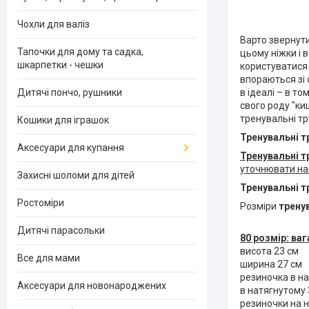
Чохли для валіз
Варто звернути
Тапочки для дому та садка,
цьому ніжки і 
шкарпетки - чешки
користуватися
впораються зі 
Дитячі пончо, рушники
в ідеалі – в то
свого роду "ки
тренувальні тр
Кошики для іграшок
Тренувальні т
Аксесуари для купання
Тренувальні т
уточнювати ная
Захисні шоломи для дітей
Тренувальні т
Ростоміри
Розміри
трену
Дитячі парасольки
80 розмір: ваг
висота 23 см
Все для мами
ширина 27 см
резиночка в н
Аксесуари для новонароджених
в натягнутому
резиночки на н