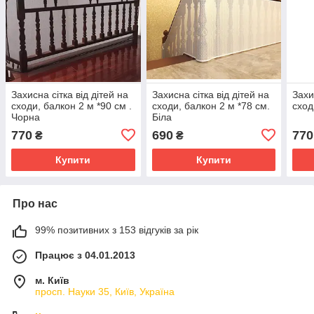
Захисна сітка від дітей на
Захисна сітка від дітей на
Захи
сходи, балкон 2 м *90 см .
сходи, балкон 2 м *78 см.
сход
Чорна
Біла
770
690
770
₴
₴
Купити
Купити
Про нас
99% позитивних з 153 відгуків за рік
Працює з 04.01.2013
м. Київ
просп. Науки 35, Київ, Україна