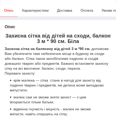
Опис
Характеристики
Доставка
Оплата
Умови п
Опис
Захисна сітка від дітей на сходи, балкон
3 м * 90 см. Біла
Захисна сітка на балясину від дітей 3 м *90 см.
допоможе
Вам убезпечити таке небезпечне місце в будинку як сходи
або балкон. Сітка також запобігатиме падінню зі сходів
домашніх тварин або предметів. Бажано встановити захисну
сітку на всі височини: балкон, сходи, перила.
Переваги захисту:
крім малюка — сітка стане в нагоді для захисту від
падіння тварин і предметів, які дитина може випадково
випустити;
малюк сам не зможе зняти захист — з цим
впораються тільки батьки;
відмінна гнучкість і міцність - малюк не зможе
випасти, навіть спершись на сітку;