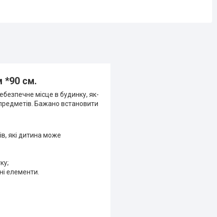
м *90 см.
безпечне місце в будинку, як-
о предметів. Бажано встановити
ів, які дитина може
ку;
ні елементи.