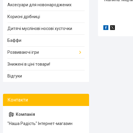
Аксесуари для новонароджених
Корисні дрібниці
Дитячі муслінові носові хусточки
Баффи
Розвиваючі ігри
Знижені в ціні товари!
Відгуки
"Наша Радість" Інтернет-магазин