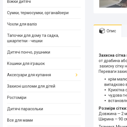
Віжки дитячі
Сумки, термосумки, органайзери
Чохли для валіз
Опис
Тапочки для дому та садка,
шкарпетки - чешки
Дитячі пончо, рушники
Захисна сітка 
от драбина або
Кошики для іграшок
захисну сітку 
Переваги захис
Аксесуари для купання
крім малю
випадково 
Захисні шоломи для дітей
Крихітка 
чудова гн
Ростоміри
встановлю
Розміри сітки
Дитячі парасольки
Довжина — 2 м
Ширина — 90 с
Все для мами
Тканина: Міцн