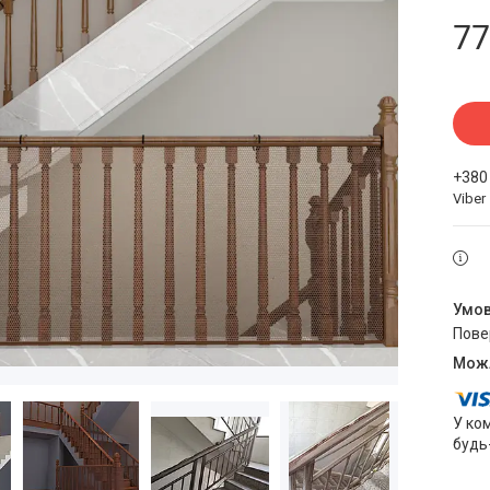
77
+380
Viber
пов
У ко
будь