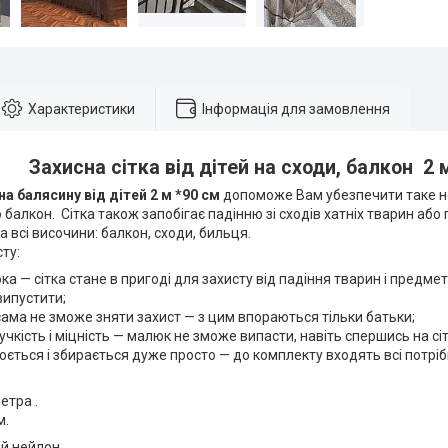
Характеристики
Інформація для замовлення
Захисна сітка від дітей на сходи, балкон 2 
на балясину від дітей 2 м *90 см
допоможе Вам убезпечити таке не
 балкон. Сітка також запобігає падінню зі сходів хатніх тварин аб
на всі височини: балкон, сходи, бильця.
ту:
ка — сітка стане в пригоді для захисту від падіння тварин і предмет
випустити;
сама не зможе зняти захист — з цим впораються тільки батьки;
учкість і міцність — малюк не зможе випасти, навіть спершись на сіт
ється і збирається дуже просто — до комплекту входять всі потріб
:
етра .
м.
ий нейлон