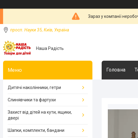
Зараз у компанії неробо
просп. Науки 35, Київ, Україна
Наша Радість
Головна
Т
Дитячі наколінники, гетри
Слинявчики та фартухи
Захист від дітей на кути, ящики,
двері
Шапки, комплекти, бандани