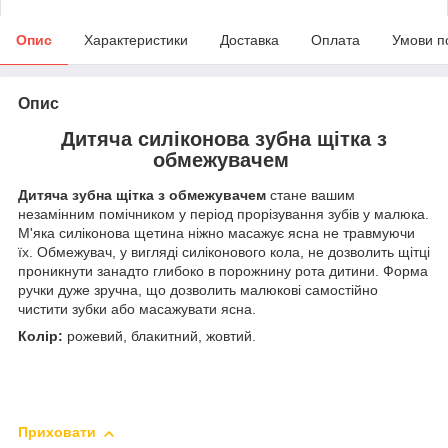
Опис
Характеристики
Доставка
Оплата
Умови п
Опис
Дитяча силіконова зубна щітка з
обмежувачем
Дитяча зубна щітка з обмежувачем
стане вашим
незамінним помічником у період прорізування зубів у малюка.
М'яка силіконова щетина ніжно масажує ясна не травмуючи
їх. Обмежувач, у вигляді силіконового кола, не дозволить щітці
проникнути занадто глибоко в порожнину рота дитини. Форма
ручки дуже зручна, що дозволить малюкові самостійно
чистити зубки або масажувати ясна.
Колір:
рожевий, блакитний, жовтий.
Приховати