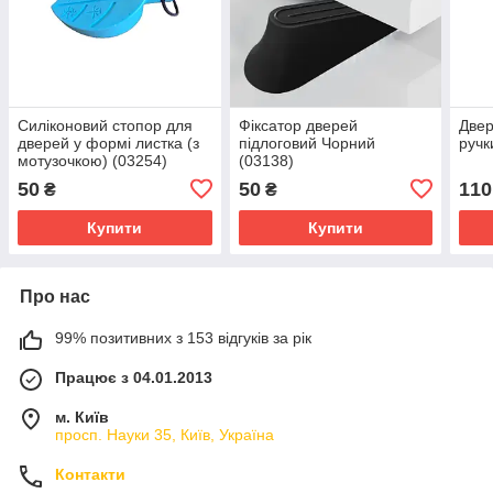
Силіконовий стопор для
Фіксатор дверей
Двер
дверей у формі листка (з
підлоговий Чорний
ручк
мотузочкою) (03254)
(03138)
50
50
110
₴
₴
Купити
Купити
Про нас
99% позитивних з 153 відгуків за рік
Працює з 04.01.2013
м. Київ
просп. Науки 35, Київ, Україна
Контакти