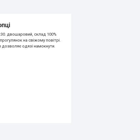
опці
х30. двошаровий, склад 100%
прогулянок на свіжому повітрі.
е дозволяє одязі намокнути.