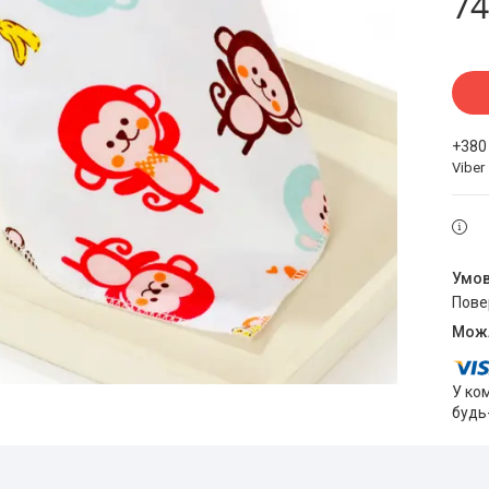
74
+380
Viber
пов
У ко
будь