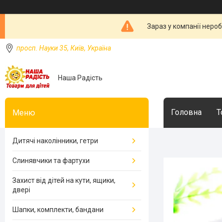
Зараз у компанії неро
просп. Науки 35, Київ, Україна
Наша Радість
Головна
Т
Дитячі наколінники, гетри
Слинявчики та фартухи
Захист від дітей на кути, ящики,
двері
Шапки, комплекти, бандани