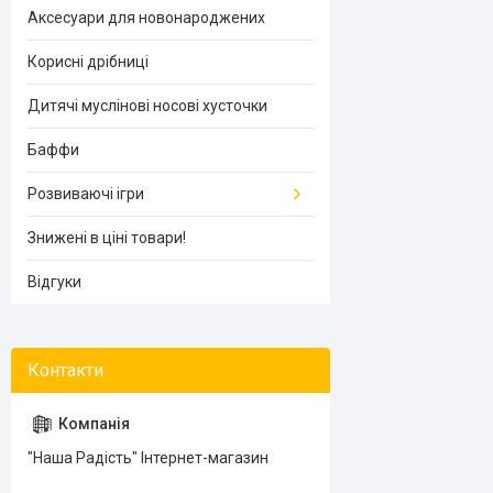
Аксесуари для новонароджених
Корисні дрібниці
Дитячі муслінові носові хусточки
Баффи
Розвиваючі ігри
Знижені в ціні товари!
Відгуки
"Наша Радість" Інтернет-магазин