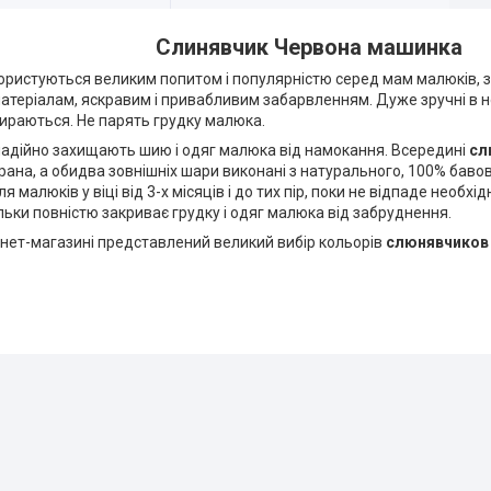
Слинявчик Червона машинка
ористуються великим попитом і популярністю серед мам малюків,
теріалам, яскравим і привабливим забарвленням. Дуже зручні в но
тираються. Не парять грудку малюка.
адійно захищають шию і одяг малюка від намокання. Всередині
сл
на, а обидва зовнішніх шари виконані з натурального, 100% баво
ля малюків у віці від 3-х місяців і до тих пір, поки не відпаде необхід
ільки повністю закриває грудку і одяг малюка від забруднення.
рнет-магазині представлений великий вибір кольорів
слюнявчико