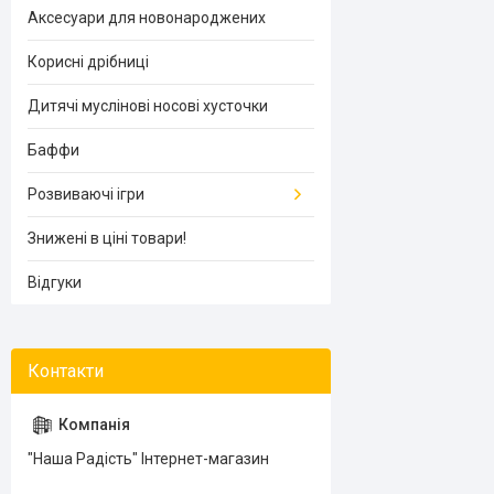
Аксесуари для новонароджених
Корисні дрібниці
Дитячі муслінові носові хусточки
Баффи
Розвиваючі ігри
Знижені в ціні товари!
Відгуки
"Наша Радість" Інтернет-магазин