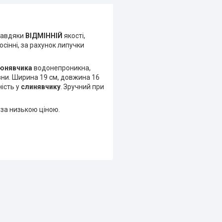
 завдяки
ВІДМІННІЙ
якості,
сінні, за рахунок липучки
юнявчика
водонепроникна,
вни. Ширина 19 см, довжина 16
ність у
слинявчику
. Зручний при
в
за низькою ціною.