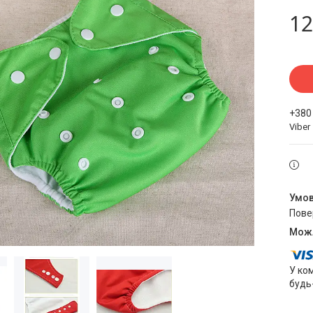
12
+380
Viber
пов
У ко
будь