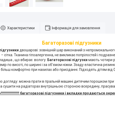
Характеристики
Інформація для замовлення
Багаторазові підгузники
підгузники
двошарові: зовнішній шар виконаний з непромокальног
 – сітка. Тканина гіпоалергенна, не викликає попрілостей і подра
ладиша , що вбирає вологу.
Багаторазові підгузки
мають чотири р
мір по висоті, по ширині і за об'ємом ніжки. Ззаду еластична резин
 більш комфортно при нахилах або присіданні. Підходять дітям від 0 д
по догляду: можна прати в пральній машині дитячим порошком при 
на сушити на радіаторах внутрішньою стороною всередину, прасува
!!!!!!!!!!!!!!!! багаторазові підгузники і вкладки продаються окрем