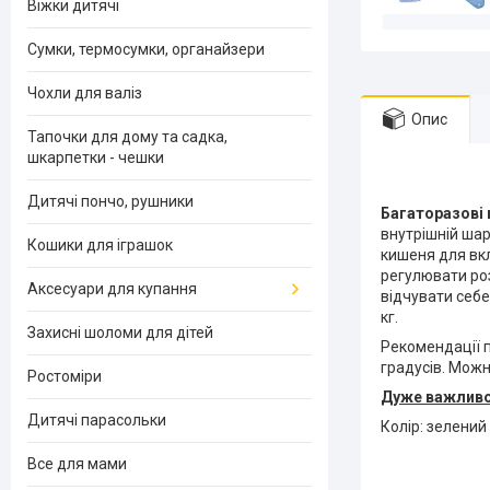
Віжки дитячі
Сумки, термосумки, органайзери
Чохли для валіз
Опис
Тапочки для дому та садка,
шкарпетки - чешки
Дитячі пончо, рушники
Багаторазові 
внутрішній шар
Кошики для іграшок
кишеня для вк
регулювати роз
Аксесуари для купання
відчувати себе
кг.
Захисні шоломи для дітей
Рекомендації 
градусів. Мож
Ростоміри
Дуже важливо!!
Дитячі парасольки
Колір: зелений
Все для мами