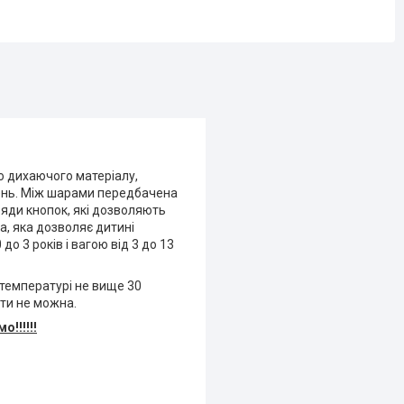
о дихаючого матеріалу,
знень. Між шарами передбачена
яди кнопок, які дозволяють
ка, яка дозволяє дитині
о 3 років і вагою від 3 до 13
температурі не вище 30
ти не можна.
о!!!!!!