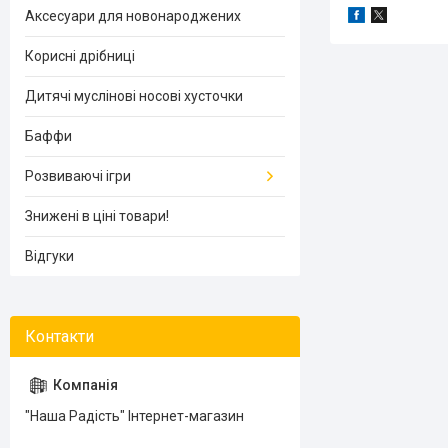
Аксесуари для новонароджених
Корисні дрібниці
Дитячі муслінові носові хусточки
Баффи
Розвиваючі ігри
Знижені в ціні товари!
Відгуки
"Наша Радість" Інтернет-магазин