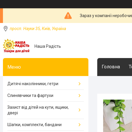
Зараз у компанії неробочи
просп. Науки 35, Київ, Україна
Наша Радість
Головна
Т
Дитячі наколінники, гетри
Слинявчики та фартухи
Захист від дітей на кути, ящики,
двері
Шапки, комплекти, бандани