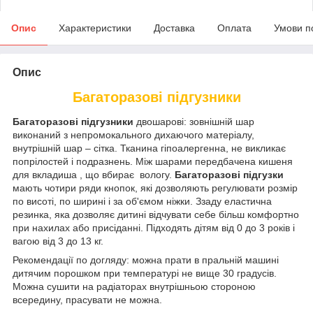
Опис
Характеристики
Доставка
Оплата
Умови п
Опис
Багаторазові підгузники
Багаторазові підгузники
двошарові: зовнішній шар
виконаний з непромокального дихаючого матеріалу,
внутрішній шар – сітка. Тканина гіпоалергенна, не викликає
попрілостей і подразнень. Між шарами передбачена кишеня
для вкладиша , що вбирає вологу.
Багаторазові підгузки
мають чотири ряди кнопок, які дозволяють регулювати розмір
по висоті, по ширині і за об'ємом ніжки. Ззаду еластична
резинка, яка дозволяє дитині відчувати себе більш комфортно
при нахилах або присіданні. Підходять дітям від 0 до 3 років і
вагою від 3 до 13 кг.
Рекомендації по догляду: можна прати в пральній машині
дитячим порошком при температурі не вище 30 градусів.
Можна сушити на радіаторах внутрішньою стороною
всередину, прасувати не можна.