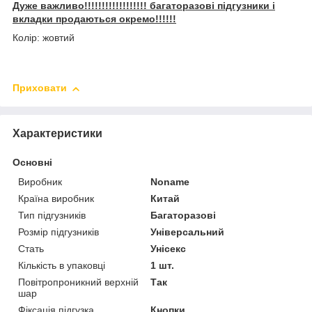
Дуже важливо!!!!!!!!!!!!!!!!!! багаторазові підгузники і
вкладки продаються окремо!!!!!!
Колір: жовтий
Приховати
Характеристики
Основні
Виробник
Noname
Країна виробник
Китай
Тип підгузників
Багаторазові
Розмір підгузників
Універсальний
Стать
Унісекс
Кількість в упаковці
1 шт.
Повітропроникний верхній
Так
шар
Фіксація підгузка
Кнопки