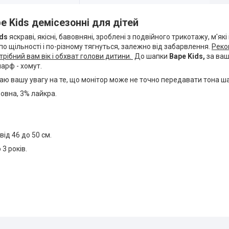
е Kids демісезонні для дітей
ds
яскраві, якісні, бавовняні, зроблені з подвійного трикотажу, м'які 
по щільності і по-різному тягнуться, залежно від забарвлення.
Реко
трібний вам вік і обхват голови дитини.
До шапки
Варе Kids,
за ва
арф - хомут.
аю вашу увагу на те, що монітор може не точно передавати тона ш
овна, 3% лайкра.
від 46 до 50 см.
о 3 років.