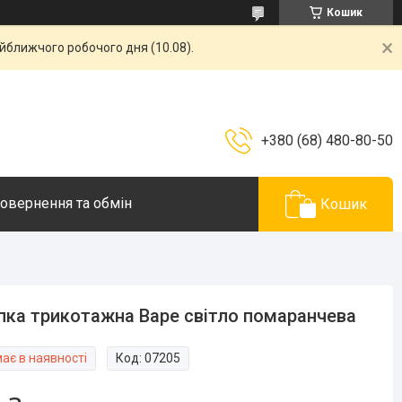
Кошик
айближчого робочого дня (10.08).
+380 (68) 480-80-50
овернення та обмін
Кошик
ка трикотажна Варе світло помаранчева
ає в наявності
Код:
07205