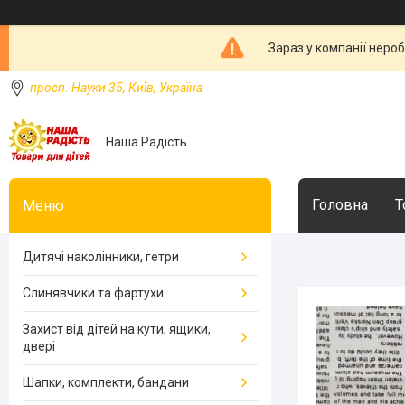
Зараз у компанії неро
просп. Науки 35, Київ, Україна
Наша Радість
Головна
Т
Дитячі наколінники, гетри
Слинявчики та фартухи
Захист від дітей на кути, ящики,
двері
Шапки, комплекти, бандани