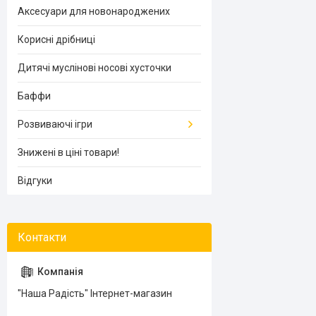
Аксесуари для новонароджених
Корисні дрібниці
Дитячі муслінові носові хусточки
Баффи
Розвиваючі ігри
Знижені в ціні товари!
Відгуки
"Наша Радість" Інтернет-магазин