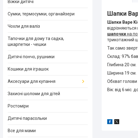
Віжки дитячі
Шапки Вар
Сумки, термосумки, органайзери
Шапки Варе Ki
Чохли для валіз
відрізняються 
шапочки
на по
Тапочки для дому та садка,
трикотажний ш
шкарпетки - чешки
Так само зверт
Склад: 97% бав
Дитячі пончо, рушники
Глибина 20 см.
Кошики для іграшок
Ширина 19 см.
Обхват голови 
Аксесуари для купання
Вік: від 6 міс. д
Захисні шоломи для дітей
Ростоміри
Дитячі парасольки
Все для мами