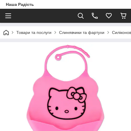
Наша Радість
Товари та послуги
Слинявчики та фартухи
Силіконо