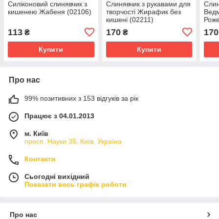
Силіконовий слинявчик з
Слинявчик з рукавами для
Слин
кишенею Жабеня (02106)
творчості Жирафик без
Ведм
кишені (02211)
Роже
(022
113
170
170
₴
₴
Купити
Купити
Про нас
99% позитивних з 153 відгуків за рік
Працює з 04.01.2013
м. Київ
просп. Науки 35, Київ, Україна
Контакти
Сьогодні вихідний
Показати весь графік роботи
Про нас