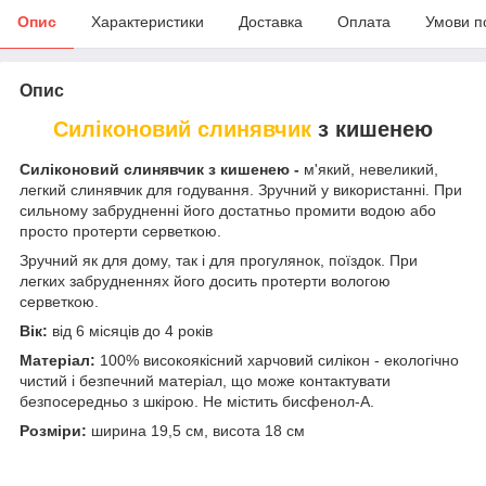
Опис
Характеристики
Доставка
Оплата
Умови п
Опис
Силіконовий слинявчик
з кишенею
Силіконовий слинявчик з кишенею -
м'який, невеликий,
легкий слинявчик для годування. Зручний у використанні. При
сильному забрудненні його достатньо промити водою або
просто протерти серветкою.
Зручний як для дому, так і для прогулянок, поїздок. При
легких забрудненнях його досить протерти вологою
серветкою.
Вік:
від 6 місяців до 4 років
Матеріал:
100% високоякісний харчовий силікон - екологічно
чистий і безпечний матеріал, що може контактувати
безпосередньо з шкірою. Не містить бисфенол-А.
Розміри:
ширина 19,5 см, висота 18 см